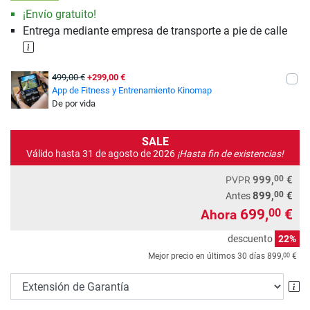
¡Envío gratuito!
Entrega mediante empresa de transporte a pie de calle
499,00 €
+299,00 €
App de Fitness y Entrenamiento Kinomap
De por vida
SALE
Válido hasta 31 de agosto de 2026
¡Hasta fin de existencias!
00
999,
€
PVPR
00
899,
€
Antes
699,
€
00
Ahora
descuento
22%
00
Mejor precio en últimos 30 días
899,
€
Ex