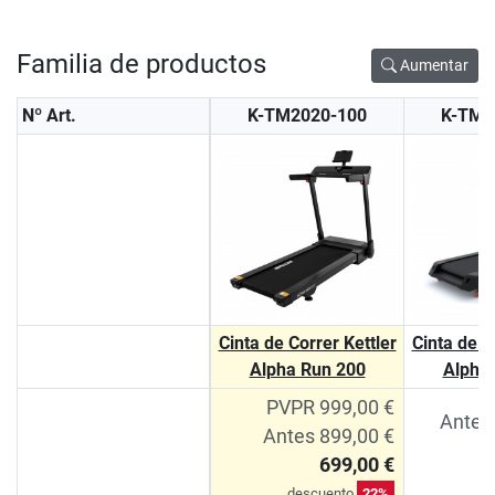
Familia de productos
Aumentar
Nº Art.
K-TM2020-100
K-TM1
Cinta de Correr Kettler
Cinta de C
Alpha Run 200
Alpha
PVPR 999,00 €
Antes
Antes 899,00 €
699,00 €
d
descuento
22%