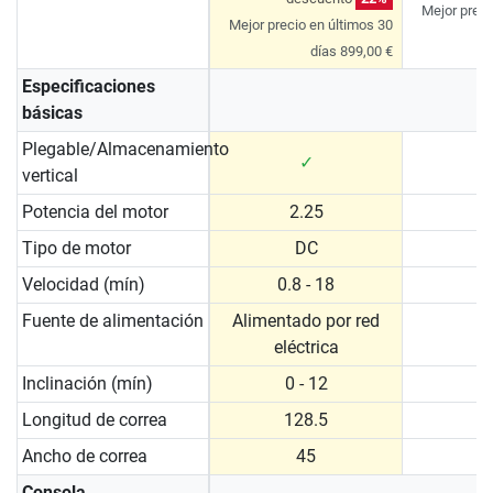
Mejor preci
Mejor precio en últimos 30
días 899,00 €
Especificaciones
básicas
Plegable/Almacenamiento
✓
vertical
Potencia del motor
2.25
Tipo de motor
DC
Velocidad (mín)
0.8 - 18
1 
Fuente de alimentación
Alimentado por red
eléctrica
Inclinación (mín)
0 - 12
0 
Longitud de correa
128.5
Ancho de correa
45
Consola