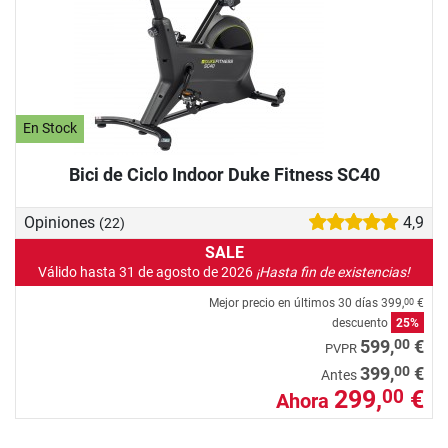
En Stock
Bici de Ciclo Indoor Duke Fitness SC40
Opiniones
4,9
(22)
SALE
Válido hasta 31 de agosto de 2026
¡Hasta fin de existencias!
Mejor precio en últimos 30 días
399,
€
00
descuento
25%
00
599,
€
PVPR
00
399,
€
Antes
299,
€
00
Ahora