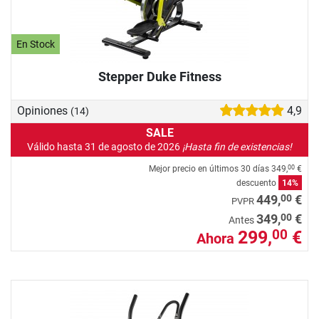
En Stock
Stepper Duke Fitness
Opiniones
4,9
(14)
SALE
Válido hasta 31 de agosto de 2026
¡Hasta fin de existencias!
Mejor precio en últimos 30 días
349,
€
00
descuento
14%
00
449,
€
PVPR
00
349,
€
Antes
299,
€
00
Ahora