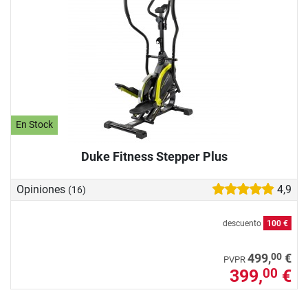
En Stock
Duke Fitness Stepper Plus
Opiniones
4,9
(16)
descuento
100 €
00
499,
€
PVPR
399,
€
00