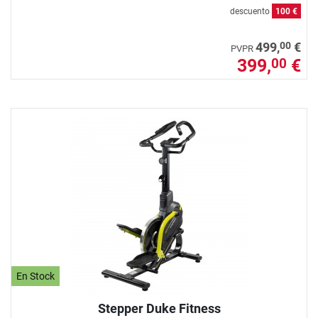
descuento
100 €
00
499,
€
PVPR
399,
€
00
En Stock
Stepper Duke Fitness