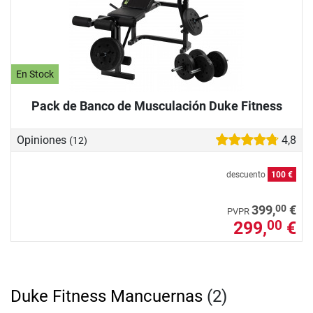
En Stock
Pack de Banco de Musculación Duke Fitness
Opiniones
4,8
(12)
descuento
100 €
00
399,
€
PVPR
299,
€
00
Duke Fitness Mancuernas
(2)