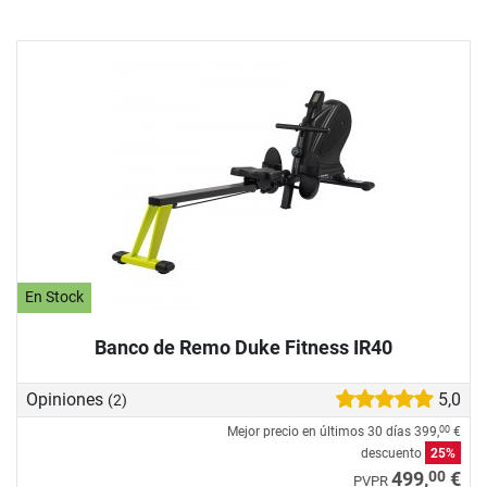
En Stock
Banco de Remo Duke Fitness IR40
Opiniones
5,0
(2)
Mejor precio en últimos 30 días
399,
€
00
descuento
25%
00
499,
€
PVPR