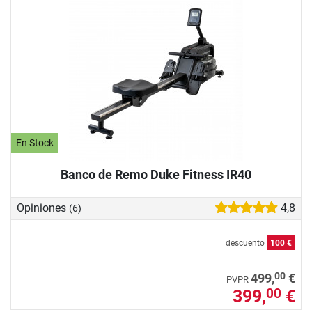
En Stock
Banco de Remo Duke Fitness IR40
Opiniones
4,8
(6)
descuento
100 €
00
499,
€
PVPR
399,
€
00