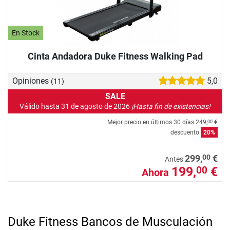
En Stock
Cinta Andadora Duke Fitness Walking Pad
Opiniones
5,0
(11)
SALE
Válido hasta 31 de agosto de 2026
¡Hasta fin de existencias!
Mejor precio en últimos 30 días
249,
€
00
descuento
20%
00
299,
€
Antes
199,
€
00
Ahora
Duke Fitness Bancos de Musculación