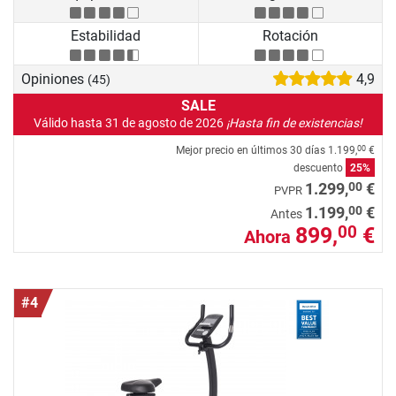
Estabilidad
Rotación
Opiniones
4,9
(45)
SALE
Válido hasta 31 de agosto de 2026
¡Hasta fin de existencias!
Mejor precio en últimos 30 días
1.199,
€
00
descuento
25%
00
1.299,
€
PVPR
00
1.199,
€
Antes
899,
€
00
Ahora
#4