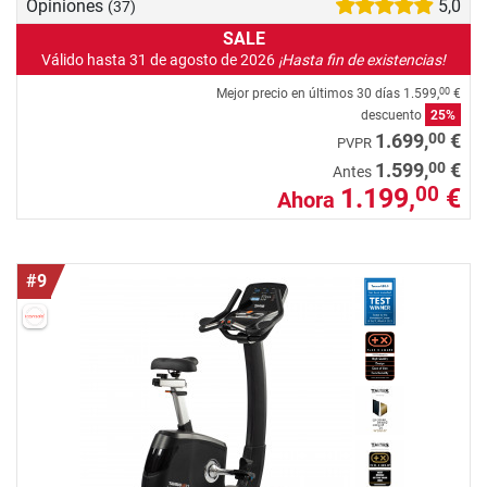
Opiniones
5,0
(37)
SALE
Válido hasta 31 de agosto de 2026
¡Hasta fin de existencias!
Mejor precio en últimos 30 días
1.599,
€
00
descuento
25%
00
1.699,
€
PVPR
00
1.599,
€
Antes
1.199,
€
00
Ahora
#9