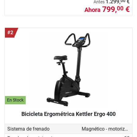
00
1.299,
€
Antes
799,
€
00
Ahora
#2
En Stock
Bicicleta Ergométrica Kettler Ergo 400
Sistema de frenado
Magnético - motorizado