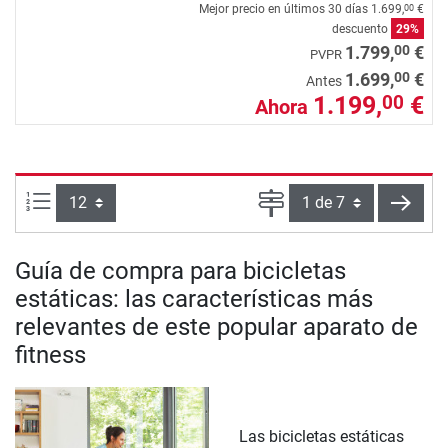
Mejor precio en últimos 30 días
1.699,
€
00
descuento
29%
00
1.799,
€
PVPR
00
1.699,
€
Antes
1.199,
€
00
Ahora
Artículos por página:
Página
sigui
Guía de compra para bicicletas
estáticas: las características más
relevantes de este popular aparato de
fitness
Las bicicletas estáticas