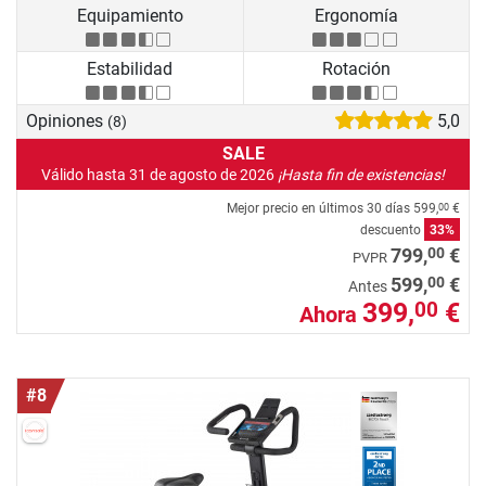
Equipamiento
Ergonomía
Estabilidad
Rotación
Opiniones
5,0
(8)
SALE
Válido hasta 31 de agosto de 2026
¡Hasta fin de existencias!
Mejor precio en últimos 30 días
599,
€
00
descuento
33%
00
799,
€
PVPR
00
599,
€
Antes
399,
€
00
Ahora
#8