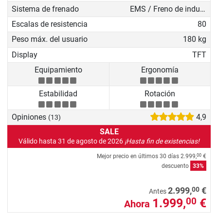
Sistema de frenado
EMS / Freno de inducción
Escalas de resistencia
80
Peso máx. del usuario
180 kg
Display
TFT
Equipamiento
Ergonomía
Estabilidad
Rotación
Opiniones
4,9
(13)
SALE
Válido hasta 31 de agosto de 2026
¡Hasta fin de existencias!
Mejor precio en últimos 30 días
2.999,
€
00
descuento
33%
00
2.999,
€
Antes
1.999,
€
00
Ahora