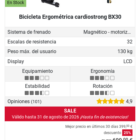
En Stock
Bicicleta Ergométrica cardiostrong BX30
Sistema de frenado
Magnético - motorizado
Escalas de resistencia
32
Peso máx. del usuario
130 kg
Display
LCD
Equipamiento
Ergonomía
Estabilidad
Rotación
Opiniones
4,9
(101)
SALE
Válido hasta 31 de agosto de 2026
¡Hasta fin de existencias!
Mejor precio en últimos 30 días
399,
€
00
descuento
25%
00