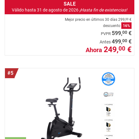
SALE
Válido hasta 31 de agosto de 2026
¡Hasta fin de existencias!
Mejor precio en últimos 30 días
299,
€
00
descuento
16%
00
599,
€
PVPR
00
499,
€
Antes
249,
€
00
Ahora
#5