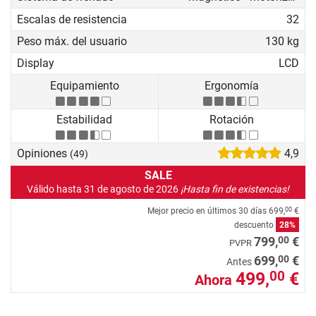
Escalas de resistencia
32
Peso máx. del usuario
130 kg
Display
LCD
Equipamiento
Ergonomía
Estabilidad
Rotación
Opiniones
4,9
(49)
SALE
Válido hasta 31 de agosto de 2026
¡Hasta fin de existencias!
Mejor precio en últimos 30 días
699,
€
00
descuento
28%
00
799,
€
PVPR
00
699,
€
Antes
499,
€
00
Ahora