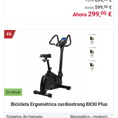
699,
€
PVPR
00
599,
€
Antes
299,
€
00
Ahora
#6
En Stock
Bicicleta Ergométrica cardiostrong BX30 Plus
Sistema de frenado
Magnético - motorizado