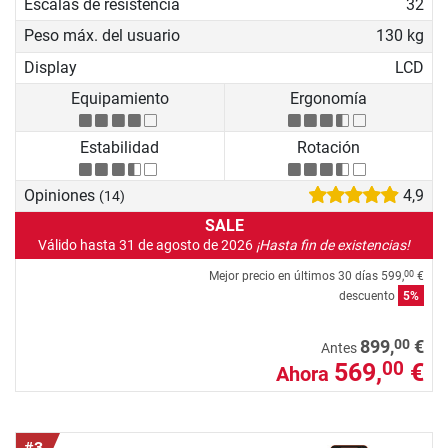
Escalas de resistencia
32
Peso máx. del usuario
130 kg
Display
LCD
Equipamiento
Ergonomía
Estabilidad
Rotación
Opiniones
4,9
(14)
SALE
Válido hasta 31 de agosto de 2026
¡Hasta fin de existencias!
Mejor precio en últimos 30 días
599,
€
00
descuento
5%
00
899,
€
Antes
569,
€
00
Ahora