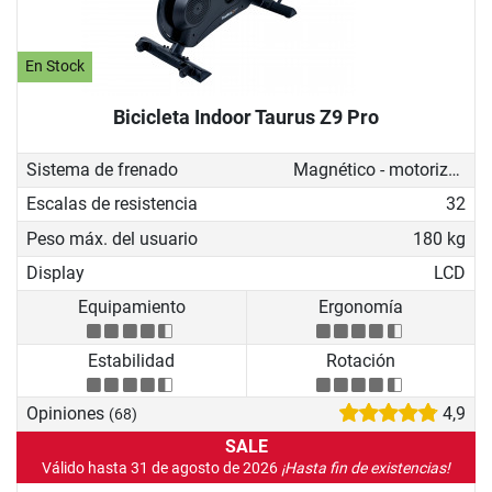
En Stock
Bicicleta Indoor Taurus Z9 Pro
Sistema de frenado
Magnético - motorizado
Escalas de resistencia
32
Peso máx. del usuario
180 kg
Display
LCD
Equipamiento
Ergonomía
Estabilidad
Rotación
Opiniones
4,9
(68)
SALE
Válido hasta 31 de agosto de 2026
¡Hasta fin de existencias!