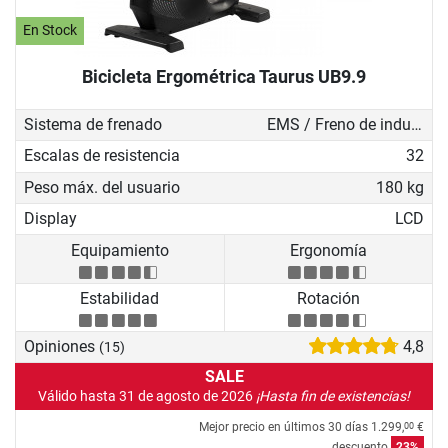
En Stock
Bicicleta Ergométrica Taurus UB9.9
Sistema de frenado
EMS / Freno de inducción
Escalas de resistencia
32
Peso máx. del usuario
180 kg
Display
LCD
Equipamiento
Ergonomía
Estabilidad
Rotación
Opiniones
4,8
(15)
SALE
Válido hasta 31 de agosto de 2026
¡Hasta fin de existencias!
Mejor precio en últimos 30 días
1.299,
€
00
descuento
23%