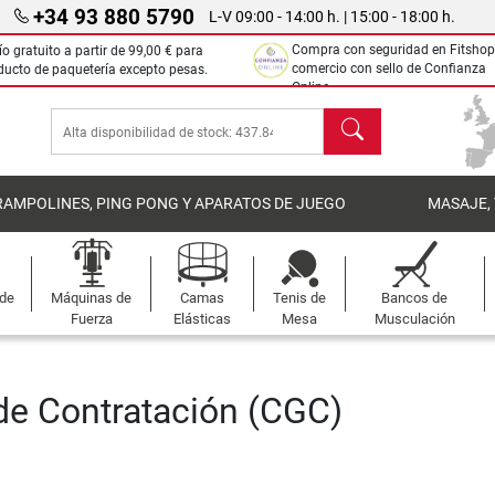
+34 93 880 5790
L-V 09:00 - 14:00 h. | 15:00 - 18:00 h.
Compra con seguridad en Fitshop
ío gratuito a partir de
99,00 €
para
comercio con sello de Confianza
ducto de paquetería excepto pesas.
Online.
Buscar
RAMPOLINES, PING PONG Y APARATOS DE JUEGO
MASAJE,
 de
Máquinas de
Camas
Tenis de
Bancos de
Fuerza
Elásticas
Mesa
Musculación
de Contratación (CGC)