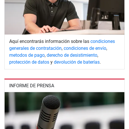
Aquí encontrarás información sobre las
condiciones
generales de contratación
,
condiciones de envío
,
metodos de pago
,
derecho de desistimiento
,
protección de datos
y
devolución de baterías
.
INFORME DE PRENSA