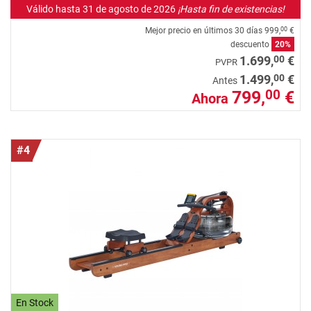
Válido hasta 31 de agosto de 2026
¡Hasta fin de existencias!
Mejor precio en últimos 30 días
999,
€
00
descuento
20%
00
1.699,
€
PVPR
00
1.499,
€
Antes
799,
€
00
Ahora
#4
En Stock