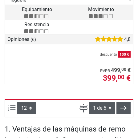
Equipamiento
Movimiento
Resistencia
Opiniones
4,8
(6)
descuento
100 €
00
499,
€
PVPR
399,
€
00
Artículos por página:
Página
sigui
1. Ventajas de las máquinas de remo