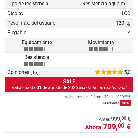
Tipo de resistencia
Resistencia agua-magnética
Display
LCD
Peso máx. del usuario
120 kg
Plegable
✓
Equipamiento
Movimiento
Resistencia
Opiniones
5,0
(16)
SALE
Válido hasta 31 de agosto de 2026
¡Hasta fin de existencias!
Mejor precio en últimos 30 días
999,
€
00
descuento
20%
00
999,
€
Antes
799,
€
00
Ahora