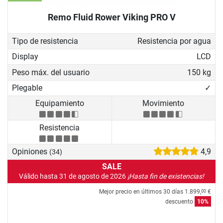
Remo Fluid Rower Viking PRO V
Tipo de resistencia
Resistencia por agua
Display
LCD
Peso máx. del usuario
150 kg
Plegable
✓
Equipamiento
Movimiento
Resistencia
Opiniones
4,9
(34)
SALE
Válido hasta 31 de agosto de 2026
¡Hasta fin de existencias!
Mejor precio en últimos 30 días
1.899,
€
00
descuento
10%