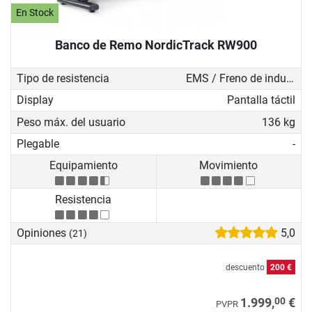
En Stock
Banco de Remo NordicTrack RW900
Tipo de resistencia
EMS / Freno de inducción
Display
Pantalla táctil
Peso máx. del usuario
136 kg
Plegable
-
Equipamiento
Movimiento
Resistencia
Opiniones
5,0
(21)
descuento
200 €
00
1.999,
€
PVPR