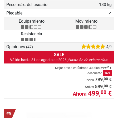
Peso máx. del usuario
130 kg
Plegable
✓
Equipamiento
Movimiento
Resistencia
Opiniones
4,9
(47)
SALE
Válido hasta 31 de agosto de 2026
¡Hasta fin de existencias!
Mejor precio en últimos 30 días
599,
€
00
descuento
16%
00
799,
€
PVPR
00
599,
€
Antes
499,
€
00
Ahora
#9