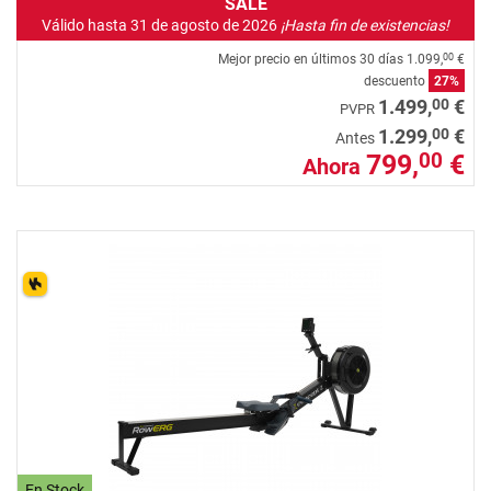
SALE
Válido hasta 31 de agosto de 2026
¡Hasta fin de existencias!
Mejor precio en últimos 30 días
1.099,
€
00
descuento
27%
00
1.499,
€
PVPR
00
1.299,
€
Antes
799,
€
00
Ahora
En Stock