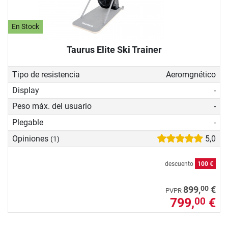
En Stock
Taurus Elite Ski Trainer
Tipo de resistencia
Aeromgnético
Display
-
Peso máx. del usuario
-
Plegable
-
Opiniones
5,0
(1)
descuento
100 €
00
899,
€
PVPR
799,
€
00