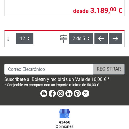
3.189,
€
00
desde
Artículos por página:
Página
volver
sigui
Correo Electrónico
Suscríbete al Boletín y recibirás un Vale de 10,00 € *
* Canjeable en compras con un importe mínimo de 50,00 €
Blog
Facebook
Instagram
Linkedin
Pinterest
X
43466
Opiniones