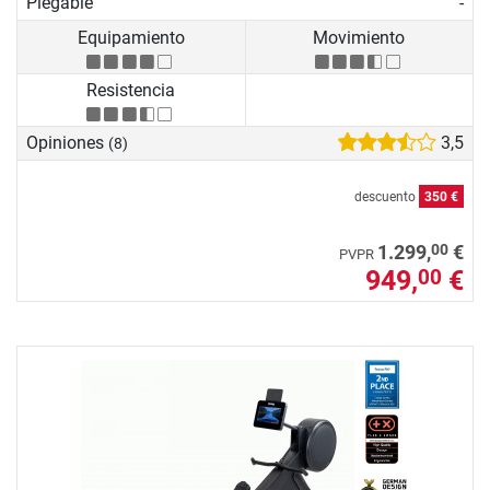
Plegable
-
Equipamiento
Movimiento
Resistencia
Opiniones
3,5
(8)
descuento
350 €
00
1.299,
€
PVPR
949,
€
00