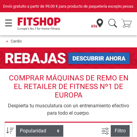
Compra con seguridad en Fitshop, comercio con sello de Confianza Online.
69x
Cardio
COMPRAR MÁQUINAS DE REMO EN
EL RETAILER DE FITNESS Nº1 DE
EUROPA
Despierta tu musculatura con un entrenamiento efectivo
para todo el cuerpo.
Busqueda a
Ordenar por
Filtro