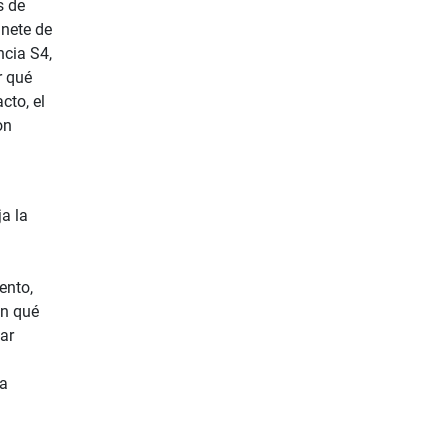
s de
inete de
ncia S4,
r qué
cto, el
on
ja la
ento,
en qué
ar
ra