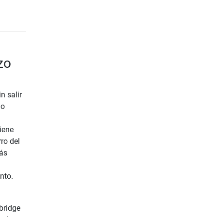
zo
n salir
mo
iene
ro del
más
nto.
bridge