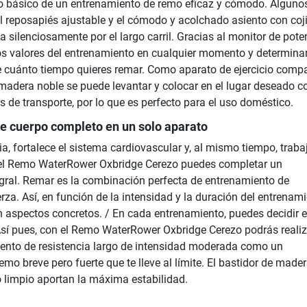
o básico de un entrenamiento de remo eficaz y cómodo. Alguno
el reposapiés ajustable y el cómodo y acolchado asiento con coj
a silenciosamente por el largo carril. Gracias al monitor de pote
os valores del entrenamiento en cualquier momento y determina
e cuánto tiempo quieres remar. Como aparato de ejercicio compa
adera noble se puede levantar y colocar en el lugar deseado c
 de transporte, por lo que es perfecto para el uso doméstico.
e cuerpo completo en un solo aparato
ia, fortalece el sistema cardiovascular y, al mismo tiempo, traba
el Remo WaterRower Oxbridge Cerezo puedes completar un
gral. Remar es la combinación perfecta de entrenamiento de
erza. Así, en función de la intensidad y la duración del entrenami
n aspectos concretos. / En cada entrenamiento, puedes decidir 
 Así pues, con el Remo WaterRower Oxbridge Cerezo podrás realiz
ento de resistencia largo de intensidad moderada como un
mo breve pero fuerte que te lleve al límite. El bastidor de made
 limpio aportan la máxima estabilidad.