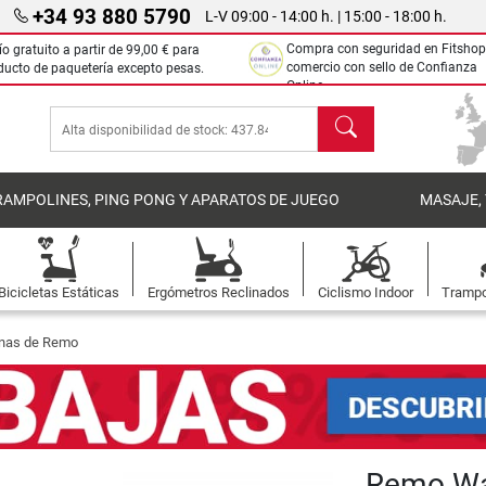
+34 93 880 5790
L-V 09:00 - 14:00 h. | 15:00 - 18:00 h.
Compra con seguridad en Fitshop
ío gratuito a partir de
99,00 €
para
comercio con sello de Confianza
ducto de paquetería excepto pesas.
Online.
Buscar
RAMPOLINES, PING PONG Y APARATOS DE JUEGO
MASAJE,
Bicicletas Estáticas
Ergómetros Reclinados
Ciclismo Indoor
Trampo
nas de Remo
Remo Wa