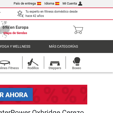
País de entrega
Idioma
Mi Cuenta
,
Tu experto en fitness doméstico desde
hace 42 años
69x en Europa
Mapa de tiendas
 YOGA Y WELLNESS
MÁS CATEGORÍAS
lines Fitness
Rodillos
Steppers
Boxeo
terRower Oxbridge Cerezo