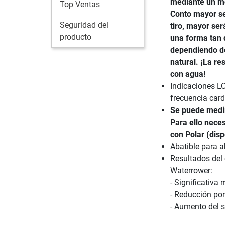
mediante un mo
Top Ventas
Conto mayor se
Seguridad del
tiro, mayor ser
producto
una forma tan 
dependiendo de
natural. ¡La re
con agua!
Indicaciones LC
frecuencia car
Se puede medir
Para ello nece
con Polar (dis
Abatible para a
Resultados del
Waterrower:
- Significativa
- Reducción por
- Aumento del s