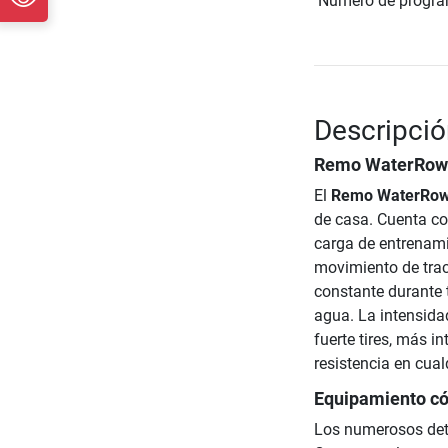
Número de progr
Descripci
Remo WaterRowe
El
Remo WaterRowe
de casa. Cuenta co
carga de entrenami
movimiento de trac
constante durante 
agua. La intensida
fuerte tires, más i
resistencia en cua
Equipamiento c
Los numerosos det