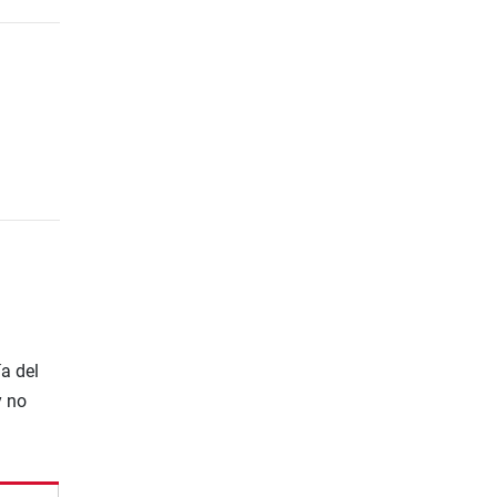
a del
y no