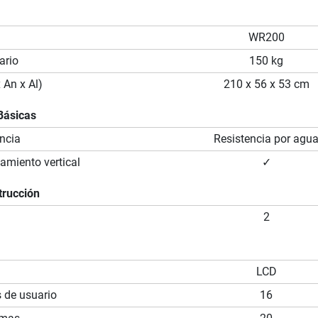
WR200
ario
150 kg
 An x Al)
210 x 56 x 53 cm
Básicas
ncia
Resistencia por agu
miento vertical
✓
trucción
2
LCD
s de usuario
16