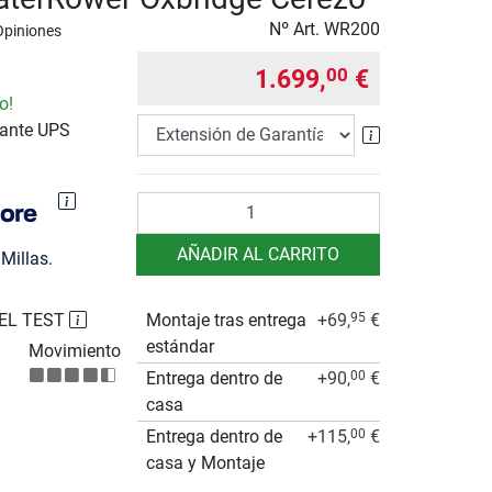
Nº Art.
WR200
Opiniones
1.699,
€
00
o!
iante UPS
Extensión de 
Cantidad
AÑADIR AL CARRITO
Millas.
EL TEST
Montaje tras entrega
+69,
€
95
estándar
Movimiento
Entrega dentro de
+90,
€
00
casa
Entrega dentro de
+115,
€
00
casa y Montaje