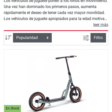
Los vehículos de juguete ponen a los niños en movimiento.
Una vez han dominado los primeros pasos, aumenta
rápidamente el deseo de tener cada vez mayor movilidad.
Los vehículos de juguete apropiados para la edad motivan
a los niños a estar activos al aire libre y a descubrir el
leer más
mundo de forma lúdica y segura. Desde bicicletas sin
pedales, triciclos y patinetes hasta bicicletas para niños: en
Busqueda a
Ordenar por
Filtro
nuestra tienda de juguetes encontrarás modelos de alta
calidad para todos los grupos de edad que se ajustan a las
capacidades de tu hijo. En nuestro asesor de compra de
vehículos de juguete explicamos además qué tienes que
tener en cuenta a la hora de comprar un vehículo de
juguete.
En Stock