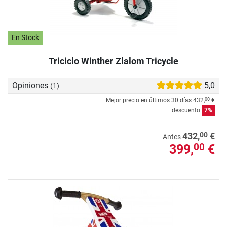
En Stock
Triciclo Winther Zlalom Tricycle
Opiniones
5,0
(1)
Mejor precio en últimos 30 días
432,
€
00
descuento
7%
00
432,
€
Antes
399,
€
00