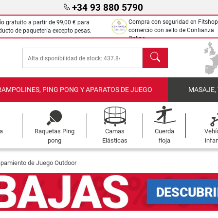
+34 93 880 5790
Compra con seguridad en Fitshop
ío gratuito a partir de
99,00 €
para
comercio con sello de Confianza
ducto de paquetería excepto pesas.
Online.
Buscar
RAMPOLINES, PING PONG Y APARATOS DE JUEGO
MASAJE,
a
Raquetas Ping
Camas
Cuerda
Vehí
pong
Elásticas
floja
infan
ipamiento de Juego Outdoor