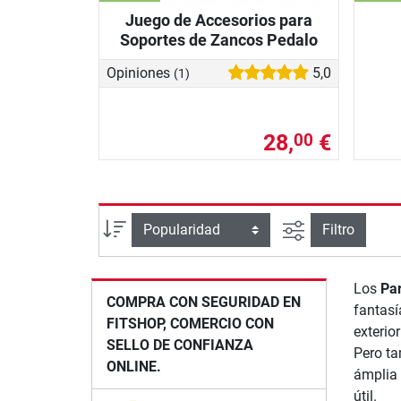
Juego de Accesorios para
Soportes de Zancos Pedalo
Opiniones
5,0
(1)
28,
€
00
Busqueda ava
Ordenar por
Filtro
Los
Par
COMPRA CON SEGURIDAD EN
fantasí
FITSHOP, COMERCIO CON
exterio
SELLO DE CONFIANZA
Pero ta
ONLINE.
ámplia 
útil.