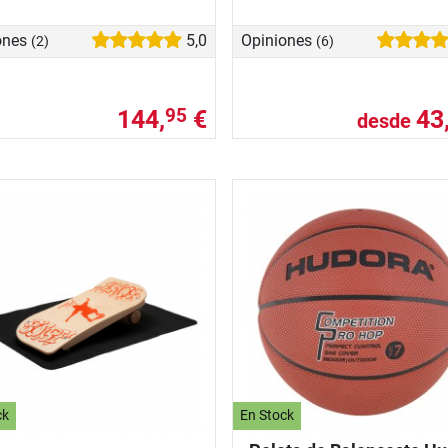
ones
5,0
Opiniones
(2)
(6)
144,
€
43
95
desde
ck
En Stock