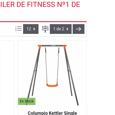
LER DE FITNESS Nº1 DE
Artículos por página:
Página
siguiente
En Stock
Columpio Kettler Single