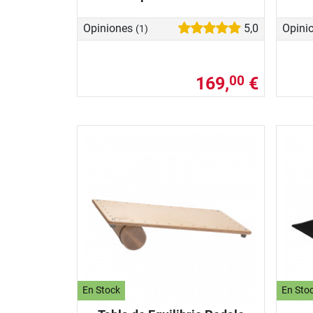
Opiniones
5,0
Opini
(1)
169,
€
00
En Stock
En Sto