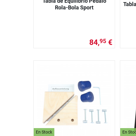
Tabla de Equilibrio Pedalo
Tabla
Rola-Bola Sport
84,
€
95
En Stock
En Sto