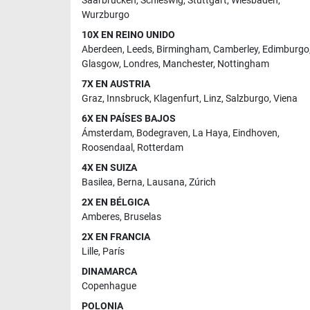
Saarbrücken
,
Schleswig
,
Stuttgart
,
Wiesbaden
,
Wurzburgo
10X EN REINO UNIDO
Aberdeen
,
Leeds
,
Birmingham
,
Camberley
,
Edimburgo
Glasgow
,
Londres
,
Manchester
,
Nottingham
7X EN AUSTRIA
Graz
,
Innsbruck
,
Klagenfurt
,
Linz
,
Salzburgo
,
Viena
6X EN PAÍSES BAJOS
Ámsterdam
,
Bodegraven
,
La Haya
,
Eindhoven
,
Roosendaal
,
Rotterdam
4X EN SUIZA
Basilea
,
Berna
,
Lausana
,
Zúrich
2X EN BÉLGICA
Amberes
,
Bruselas
2X EN FRANCIA
Lille
,
París
DINAMARCA
Copenhague
POLONIA