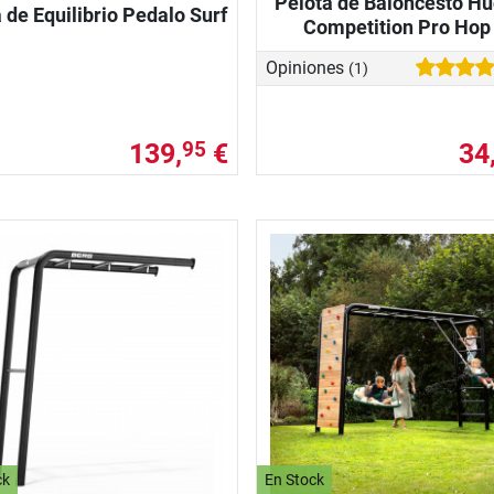
Pelota de Baloncesto H
 de Equilibrio Pedalo Surf
Competition Pro Hop
Opiniones
(1)
139,
€
34
95
ck
En Stock