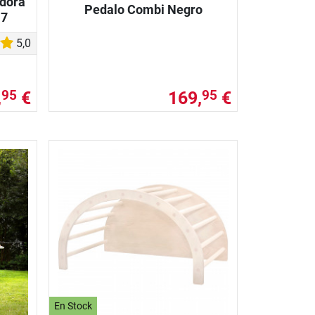
udora
Pedalo Combi Negro
 7
5,0
,
€
169,
€
95
95
En Stock