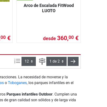
Arco de Escalada FitWood
LUOTO
,
€
360,
€
00
00
desde
Artículos por página:
Página
siguiente
tracciones. La necesidad de moverse y la
os
o
Toboganes
, los parques infantiles en el
tros
Parques infantiles Outdoor
. Cumplen una
s de gran calidad son sólidos y de larga vida