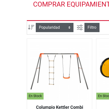
COMPRAR EQUIPAMIENTO
Busqueda ava
Ordenar por
Filtro
En Stock
En Sto
Columpio Kettler Combi