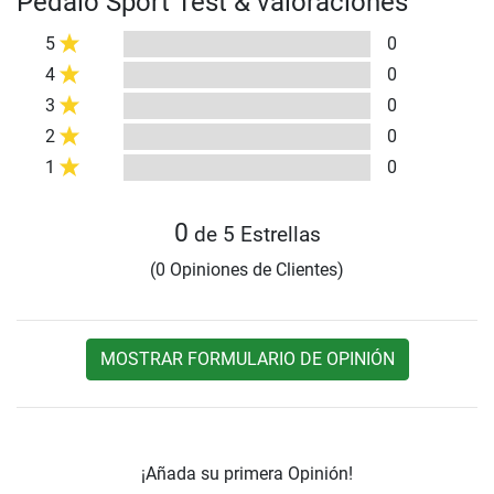
Pedalo Sport Test & valoraciones
5
0
4
0
3
0
2
0
1
0
0
de 5 Estrellas
(0 Opiniones de Clientes)
MOSTRAR FORMULARIO DE OPINIÓN
¡Añada su primera Opinión!