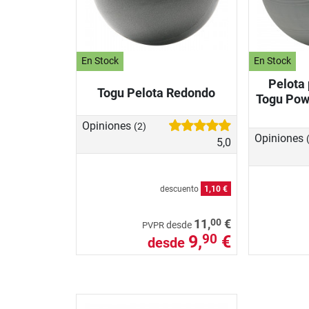
En Stock
En Stock
Pelota
Togu Pelota Redondo
Togu Pow
Opiniones
(2)
Opiniones
5,0
descuento
1,10 €
00
11,
€
desde
PVPR
9,
€
90
desde