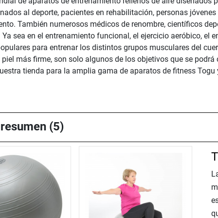
dial de aparatos de entrenamiento rellenos de aire diseñados p
cionados al deporte, pacientes en rehabilitación, personas jóvene
ento. También numerosos médicos de renombre, científicos depo
 Ya sea en el entrenamiento funcional, el ejercicio aeróbico, el 
opulares para entrenar los distintos grupos musculares del cue
 piel más firme, son solo algunos de los objetivos que se podrá
estra tienda para la amplia gama de aparatos de fitness Togu y h
 resumen (5)
T
L
m
e
qu