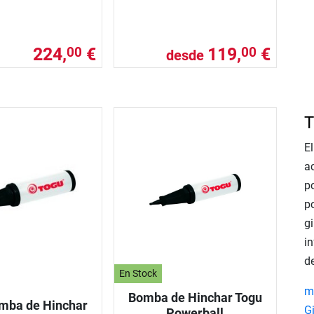
224,
€
119,
€
00
00
desde
T
E
a
p
p
g
i
d
En Stock
m
Bomba de Hinchar Togu
mba de Hinchar
G
Powerball