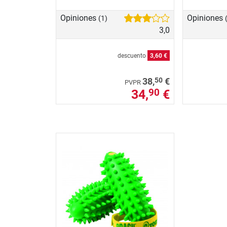
Opiniones
Opiniones
(1)
3,0
descuento
3,60 €
50
38,
€
PVPR
34,
€
90