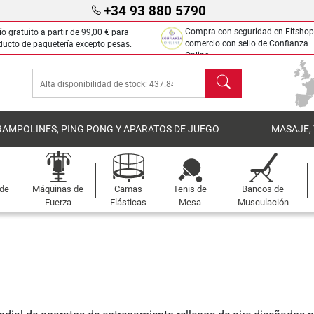
+34 93 880 5790
Compra con seguridad en Fitshop
ío gratuito a partir de
99,00 €
para
comercio con sello de Confianza
ducto de paquetería excepto pesas.
Online.
Buscar
RAMPOLINES, PING PONG Y APARATOS DE JUEGO
MASAJE,
 de
Máquinas de
Camas
Tenis de
Bancos de
Fuerza
Elásticas
Mesa
Musculación