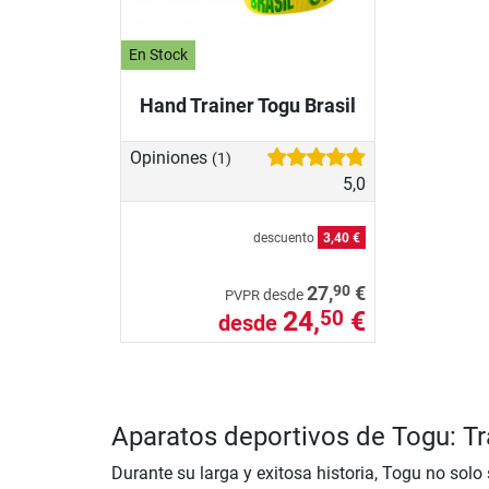
En Stock
Hand Trainer Togu Brasil
Opiniones
(1)
5,0
descuento
3,40 €
90
27,
€
desde
PVPR
24,
€
50
desde
Aparatos deportivos de Togu: Tra
Durante su larga y exitosa historia, Togu no solo