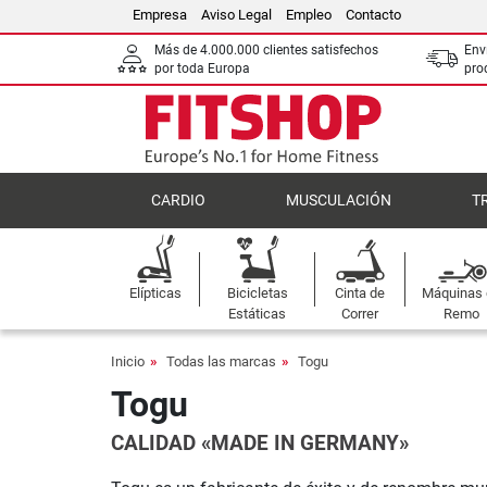
Empresa
Aviso Legal
Empleo
Contacto
Más de 4.000.000 clientes satisfechos
Env
por toda Europa
pro
CARDIO
MUSCULACIÓN
T
Elípticas
Bicicletas
Cinta de
Máquinas
Estáticas
Correr
Remo
Inicio
Todas las marcas
Togu
Togu
CALIDAD «MADE IN GERMANY»