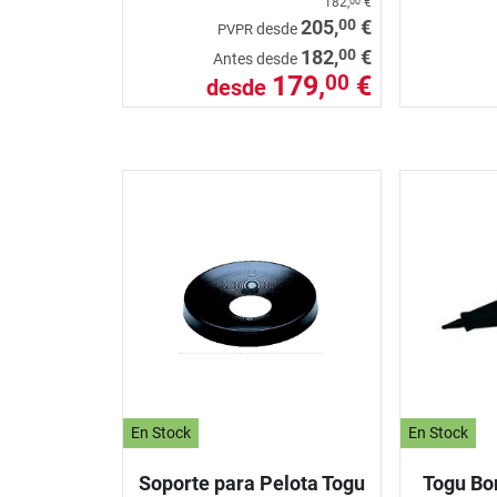
182,
€
00
00
205,
€
desde
PVPR
00
182,
€
Antes desde
179,
€
00
desde
En Stock
En Stock
Soporte para Pelota Togu
Togu Bo