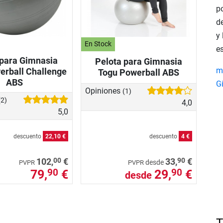
p
de
y
En Stock
e
 para Gimnasia
Pelota para Gimnasia
m
erball Challenge
Togu Powerball ABS
ABS
G
Opiniones
(1)
(2)
4,0
5,0
descuento
22,10 €
descuento
4 €
00
90
102,
€
33,
€
desde
PVPR
PVPR
79,
€
29,
€
90
90
desde