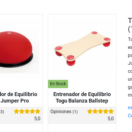
T
(
T
e
pa
Ju
c
u
En Stock
ga
or de Equilibrio
Entrenador de Equilibrio
m
 Jumper Pro
Togu Balanza Ballstep
mo
Opiniones
(3)
(1)
C
5,0
5,0