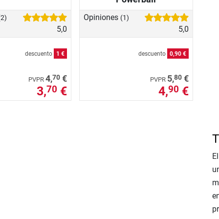
Opiniones
(2)
(1)
5,0
5,0
descuento
1 €
descuento
0,90 €
70
80
4,
€
5,
€
PVPR
PVPR
3,
€
4,
€
70
90
T
E
u
m
en
p