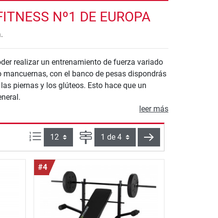
ITNESS Nº1 DE EUROPA
.
er realizar un entrenamiento de fuerza variado
 o mancuernas, con el banco de pesas dispondrás
 las piernas y los glúteos. Esto hace que un
neral.
leer más
Artículos por página:
Página
siguiente
#4