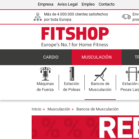
Empresa
Aviso Legal
Empleo
Contacto
Más de 4.000.000 clientes satisfechos
Env
por toda Europa
pro
CARDIO
MUSCULACIÓN
T
Máquinas
Estación
Bancos de
Estación
de Fuerza
de Poleas
Musculación
Pesas Lar
Inicio
Musculación
Bancos de Musculación