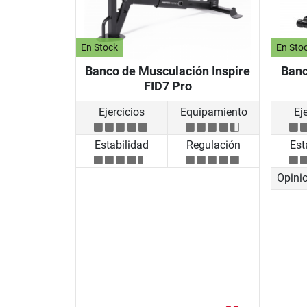
En Stock
En Sto
Banco de Musculación Inspire
Banc
FID7 Pro
Ejercicios
Equipamiento
Ej
Estabilidad
Regulación
Est
Opini