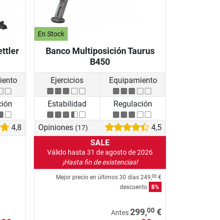
En Stock
ttler
Banco Multiposición Taurus
B450
iento
Ejercicios
Equipamiento
ción
Estabilidad
Regulación
4,8
Opiniones
4,5
(17)
SALE
Válido hasta 31 de agosto de 2026
¡Hasta fin de existencias!
Mejor precio en últimos 30 días
249,
€
00
descuento
8%
00
299,
€
Antes