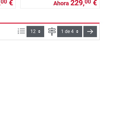
,
€
229,
€
00
00
Ahora
Artículos por página:
Página
siguiente