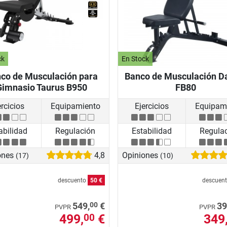
ck
En Stock
co de Musculación para
Banco de Musculación D
Gimnasio Taurus B950
FB80
ercicios
Equipamiento
Ejercicios
Equipam
abilidad
Regulación
Estabilidad
Regula
ones
4,8
Opiniones
(17)
(10)
descuento
50 €
descuen
00
549,
€
39
PVPR
PVPR
499,
€
349
00