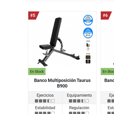
#5
#6
En Stock
En Sto
Banco Multiposición Taurus
Banc
B900
Ejercicios
Equipamiento
Ej
Estabilidad
Regulación
Est