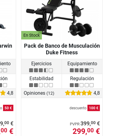
En Stock
arwin
Pack de Banco de Musculación
Duke Fitness
iento
Ejercicios
Equipamiento
ción
Estabilidad
Regulación
4,8
Opiniones
4,8
(12)
to
50 €
descuento
100 €
00
00
9,
€
399,
€
PVPR
,
€
299,
€
00
00