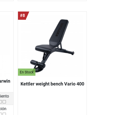
#8
En Stock
arwin
Kettler weight bench Vario 400
iento
ción