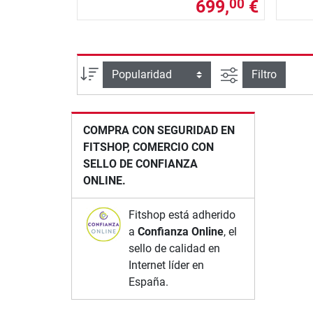
699,
€
00
Busqueda ava
Ordenar por
Filtro
COMPRA CON SEGURIDAD EN
FITSHOP, COMERCIO CON
SELLO DE CONFIANZA
ONLINE.
Fitshop está adherido
a
Confianza Online
, el
sello de calidad en
Internet líder en
España.