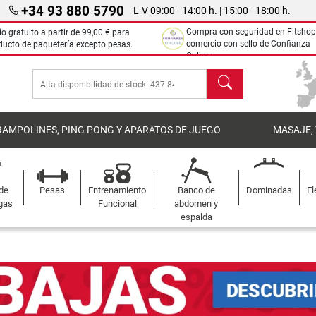
+34 93 880 5790
L-V 09:00 - 14:00 h. | 15:00 - 18:00 h.
Compra con seguridad en Fitshop
ío gratuito a partir de
99,00 €
para
comercio con sello de Confianza
ducto de paquetería excepto pesas.
Online.
Buscar
RAMPOLINES, PING PONG Y APARATOS DE JUEGO
MASAJE,
 de
Pesas
Entrenamiento
Banco de
Dominadas
El
gas
Funcional
abdomen y
espalda