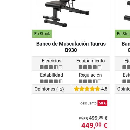
En Stock
En Sto
Banco de Musculación Taurus
Ban
B930
Ejercicios
Equipamiento
Ej
Estabilidad
Regulación
Est
Opiniones
4,8
Opini
(12)
descuento
50 €
00
499,
€
PVPR
449,
€
00