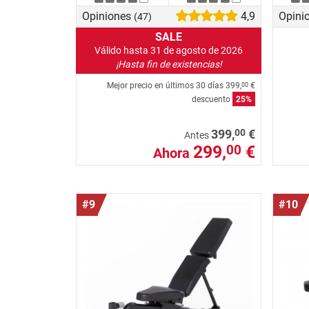
Opiniones
4,9
Opini
(47)
SALE
Válido hasta 31 de agosto de 2026
¡Hasta fin de existencias!
Mejor precio en últimos 30 días
399,
€
00
descuento
25%
00
399,
€
Antes
299,
€
00
Ahora
#9
#10