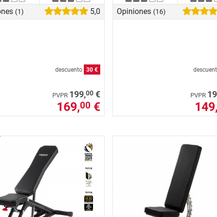
ones
5,0
Opiniones
(1)
(16)
descuento
30 €
descuen
00
199,
€
19
PVPR
PVPR
169,
€
149
00