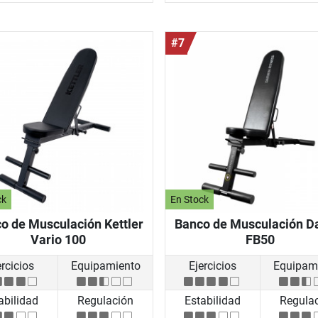
#7
ck
En Stock
o de Musculación Kettler
Banco de Musculación D
Vario 100
FB50
ercicios
Equipamiento
Ejercicios
Equipam
abilidad
Regulación
Estabilidad
Regula