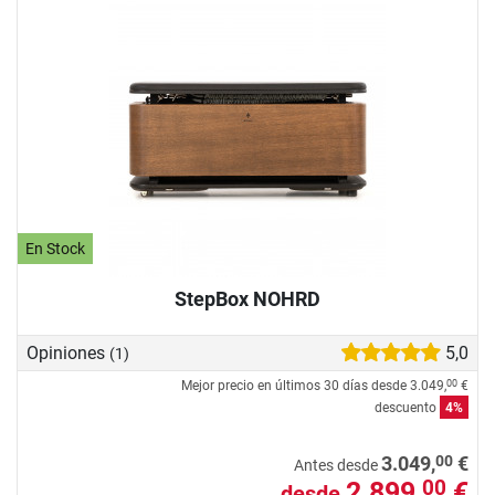
En Stock
StepBox NOHRD
Opiniones
5,0
(1)
Mejor precio en últimos 30 días desde
3.049,
€
00
descuento
4%
00
3.049,
€
Antes desde
2.899,
€
00
desde