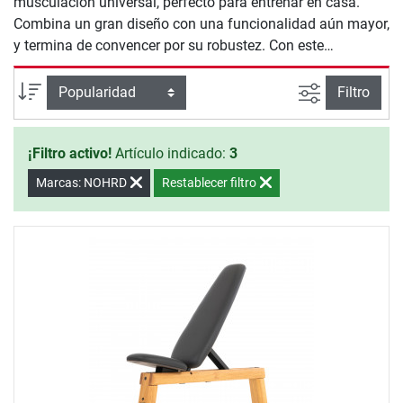
musculación universal, perfecto para entrenar en casa.
Combina un gran diseño con una funcionalidad aún mayor,
y termina de convencer por su robustez. Con este
innovador Tria Trainer, NOHRD te ofrece un banco de
musculación de calidad superior: No es solo un banco de
Busqueda a
Ordenar por
Filtro
musculación, sino que tambiés es un banco funcional de
Abdominales y Lumbares.
¡Filtro activo!
Artículo indicado:
3
Marcas: NOHRD
Restablecer filtro