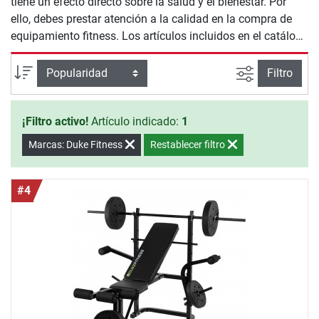
tiene un efecto directo sobre la salud y el bienestar. Por
ello, debes prestar atención a la calidad en la compra de
equipamiento fitness. Los artículos incluidos en el catálogo
de Bancos de Musculación Duke Fitness te ofrecen
seguridad y calidad para un entrenamiento efectivo en
Busqueda a
Ordenar por
Filtro
casa.
¡Filtro activo!
Artículo indicado:
1
Marcas: Duke Fitness
Restablecer filtro
#4