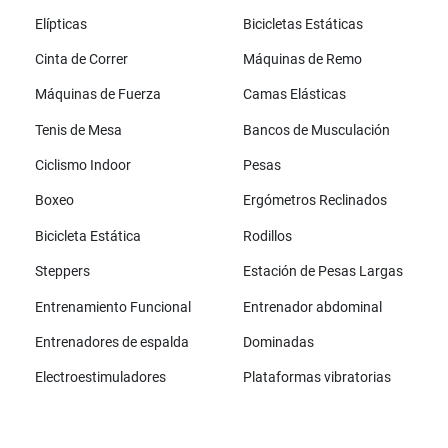
Elípticas
Bicicletas Estáticas
Cinta de Correr
Máquinas de Remo
Máquinas de Fuerza
Camas Elásticas
Tenis de Mesa
Bancos de Musculación
Ciclismo Indoor
Pesas
Boxeo
Ergómetros Reclinados
Bicicleta Estática
Rodillos
Steppers
Estación de Pesas Largas
Entrenamiento Funcional
Entrenador abdominal
Entrenadores de espalda
Dominadas
Electroestimuladores
Plataformas vibratorias
Todas las marcas