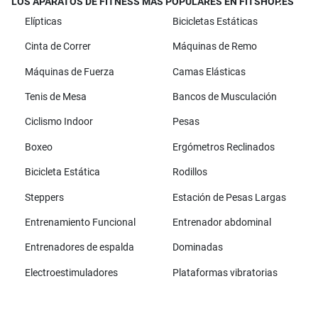
LOS APARATOS DE FITNESS MÁS POPULARES EN FITSHOP.ES
Elípticas
Bicicletas Estáticas
Cinta de Correr
Máquinas de Remo
Máquinas de Fuerza
Camas Elásticas
Tenis de Mesa
Bancos de Musculación
Ciclismo Indoor
Pesas
Boxeo
Ergómetros Reclinados
Bicicleta Estática
Rodillos
Steppers
Estación de Pesas Largas
Entrenamiento Funcional
Entrenador abdominal
Entrenadores de espalda
Dominadas
Electroestimuladores
Plataformas vibratorias
Todas las marcas