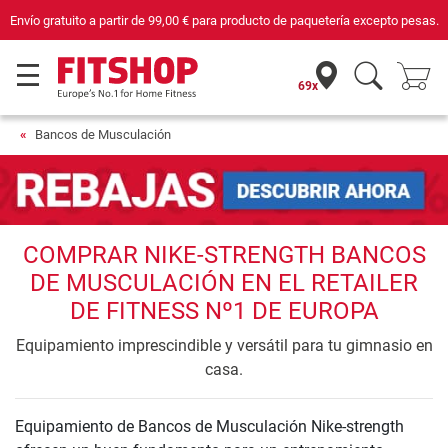
Envío gratuito a partir de
99,00 €
para producto de paquetería excepto pesas.
69x
Bancos de Musculación
COMPRAR NIKE-STRENGTH BANCOS
DE MUSCULACIÓN EN EL RETAILER
DE FITNESS Nº1 DE EUROPA
Equipamiento imprescindible y versátil para tu gimnasio en
casa.
Equipamiento de Bancos de Musculación Nike-strength