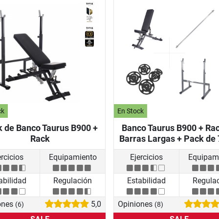
ck
En Stock
 de Banco Taurus B900 +
Banco Taurus B900 + Ra
Rack
Barras Largas + Pack de 
ercicios
Equipamiento
Ejercicios
Equipam
abilidad
Regulación
Estabilidad
Regula
ones
5,0
Opiniones
(6)
(8)