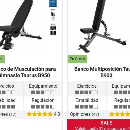
ck
En Stock
co de Musculación para
Banco Multiposición Ta
Gimnasio Taurus B950
B900
ercicios
Equipamiento
Ejercicios
Equipam
abilidad
Regulación
Estabilidad
Regula
ones
4,8
Opiniones
(17)
(47)
SALE
Válido hasta 31 de agosto de 