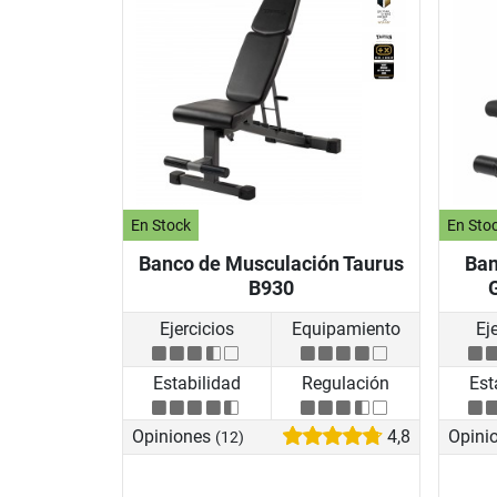
En Stock
En Sto
Banco de Musculación Taurus
Ban
B930
Ejercicios
Equipamiento
Ej
Estabilidad
Regulación
Est
Opiniones
4,8
Opini
(12)