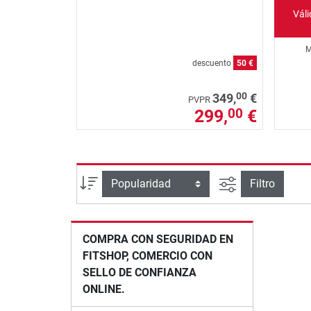
Vál
M
descuento
50 €
00
349,
€
PVPR
299,
€
00
Busqueda ava
Ordenar por
Filtro
COMPRA CON SEGURIDAD EN
FITSHOP, COMERCIO CON
SELLO DE CONFIANZA
ONLINE.