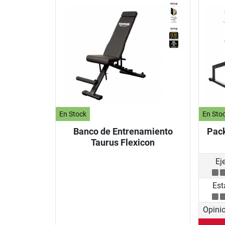
En Stock
En Sto
Banco de Entrenamiento
Pack
Taurus Flexicon
Ej
Est
Opini