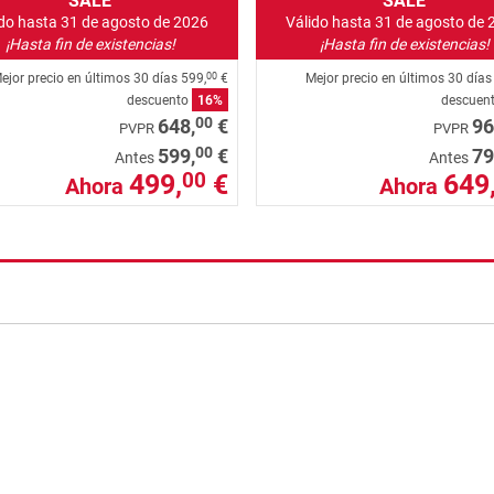
SALE
SALE
ido hasta 31 de agosto de 2026
Válido hasta 31 de agosto de 
¡Hasta fin de existencias!
¡Hasta fin de existencias!
ejor precio en últimos 30 días
599,
€
Mejor precio en últimos 30 día
00
descuento
16%
descuen
00
648,
€
96
PVPR
PVPR
00
599,
€
79
Antes
Antes
499,
€
649
00
Ahora
Ahora
nzada