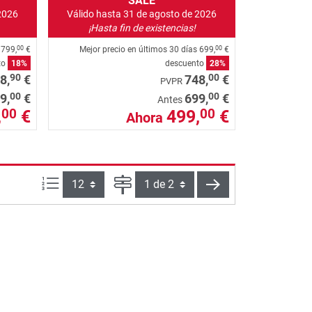
SALE
2026
Válido hasta 31 de agosto de 2026
¡Hasta fin de existencias!
s
799,
€
Mejor precio en últimos 30 días
699,
€
00
00
to
18%
descuento
28%
90
00
8,
€
748,
€
PVPR
00
00
9,
€
699,
€
Antes
,
€
499,
€
00
00
Ahora
Artículos por página:
Página
siguiente