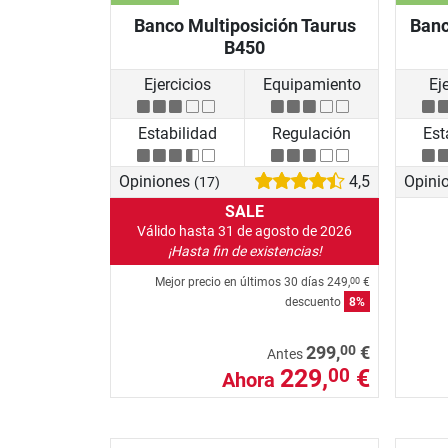
Banco Multiposición Taurus
Banc
B450
Ejercicios
Equipamiento
Ej
Estabilidad
Regulación
Est
Opiniones
4,5
Opini
(17)
SALE
Válido hasta 31 de agosto de 2026
¡Hasta fin de existencias!
Mejor precio en últimos 30 días
249,
€
00
descuento
8%
00
299,
€
Antes
229,
€
00
Ahora