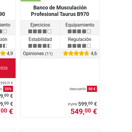
n
Banco de Musculación
90
Profesional Taurus B970
iento
Ejercicios
Equipamiento
ción
Estabilidad
Regulación
4,9
Opiniones
4,6
(11)
2026
s
599,
€
00
to
25%
descuento
50 €
00
9,
€
00
00
9,
€
599,
€
PVPR
,
€
549,
€
00
00