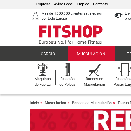
Empresa
Aviso Legal
Empleo
Contacto
Más de 4.000.000 clientes satisfechos
Env
por toda Europa
pro
CARDIO
MUSCULACIÓN
T
Máquinas
Estación
Bancos de
Estación
de Fuerza
de Poleas
Musculación
Pesas Lar
Inicio
Musculación
Bancos de Musculación
Taurus 