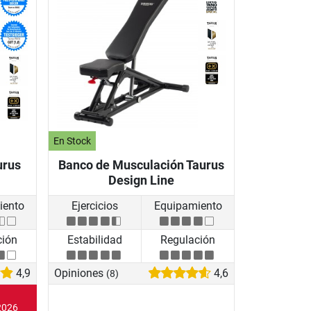
En Stock
urus
Banco de Musculación Taurus
Design Line
iento
Ejercicios
Equipamiento
ción
Estabilidad
Regulación
4,9
Opiniones
4,6
(8)
2026