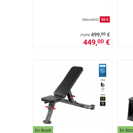
descuento
50 €
00
499,
€
PVPR
449,
€
00
En Stock
En Sto