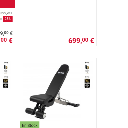
s
399,
€
00
to
25%
00
9,
€
,
€
699,
€
00
00
En Stock