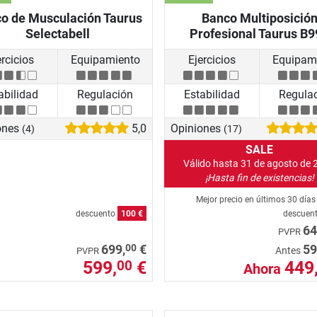
o de Musculación Taurus
Banco Multiposició
Selectabell
Profesional Taurus B9
ercicios
Equipamiento
Ejercicios
Equipam
abilidad
Regulación
Estabilidad
Regula
ones
5,0
Opiniones
(4)
(17)
SALE
Válido hasta 31 de agosto de 
¡Hasta fin de existencias!
Mejor precio en últimos 30 día
descuento
100 €
descuen
64
PVPR
00
699,
€
59
Antes
PVPR
599,
€
449
00
Ahora