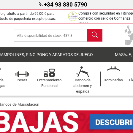
+34 93 880 5790
Compra con seguridad en Fitshop
ío gratuito a partir de
99,00 €
para
comercio con sello de Confianza
ducto de paquetería excepto pesas.
Online.
Buscar
RAMPOLINES, PING PONG Y APARATOS DE JUEGO
MASAJE,
 de
Pesas
Entrenamiento
Banco de
Dominadas
El
gas
Funcional
abdomen y
espalda
Bancos de Musculación