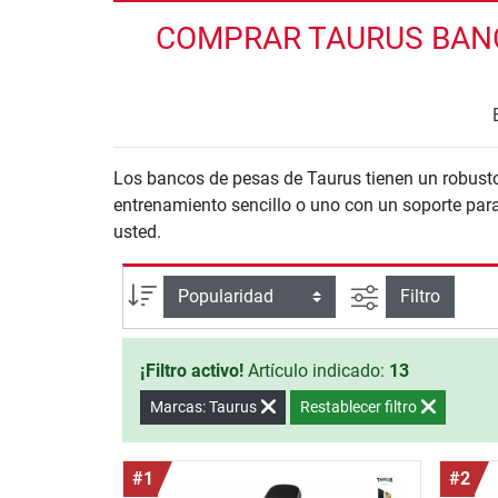
COMPRAR TAURUS BANC
Los bancos de pesas de Taurus tienen un robust
entrenamiento sencillo o uno con un soporte para
usted.
Busqueda ava
Ordenar por
Filtro
¡Filtro activo!
Artículo indicado:
13
Marcas: Taurus
Restablecer filtro
#1
#2