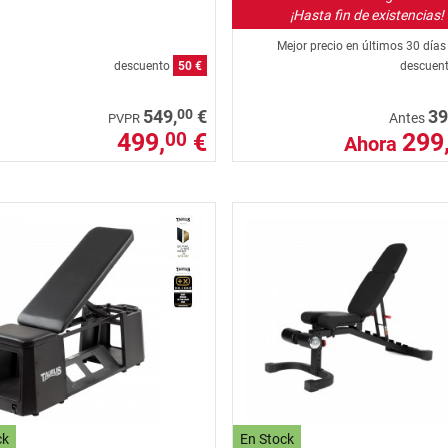
¡Hasta fin de existencias!
Mejor precio en últimos 30 día
descuento
50 €
descuen
00
549,
€
39
Antes
PVPR
499,
€
299
00
Ahora
ck
En Stock