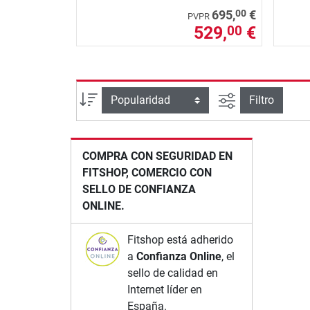
00
695,
€
PVPR
529,
€
00
Busqueda ava
Ordenar por
Filtro
COMPRA CON SEGURIDAD EN
FITSHOP, COMERCIO CON
SELLO DE CONFIANZA
ONLINE.
Fitshop está adherido
a
Confianza Online
, el
sello de calidad en
Internet líder en
España.