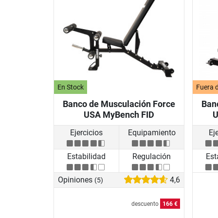
En Stock
Fuera d
Banco de Musculación Force
Ban
USA MyBench FID
U
Ejercicios
Equipamiento
Ej
Estabilidad
Regulación
Est
Opiniones
4,6
(5)
descuento
166 €