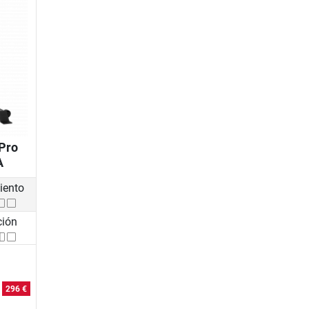
Pro
A
iento
ción
o
296 €