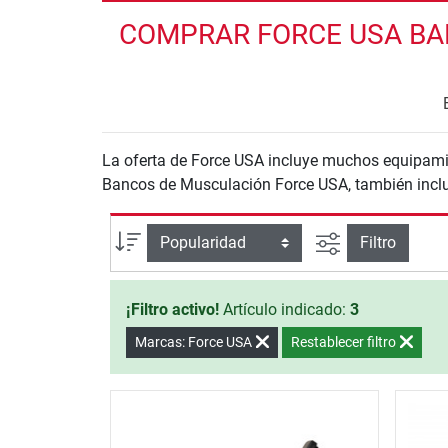
COMPRAR FORCE USA BAN
La oferta de Force USA incluye muchos equipamie
Bancos de Musculación Force USA, también inclu
Busqueda ava
Ordenar por
Filtro
¡Filtro activo!
Artículo indicado:
3
Marcas: Force USA
Restablecer filtro