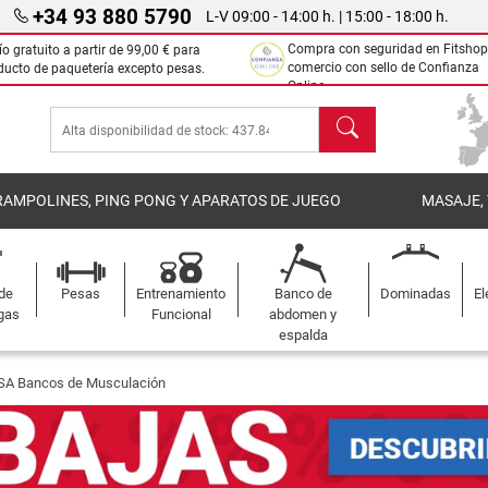
+34 93 880 5790
L-V 09:00 - 14:00 h. | 15:00 - 18:00 h.
Compra con seguridad en Fitshop
ío gratuito a partir de
99,00 €
para
comercio con sello de Confianza
ducto de paquetería excepto pesas.
Online.
Buscar
RAMPOLINES, PING PONG Y APARATOS DE JUEGO
MASAJE,
 de
Pesas
Entrenamiento
Banco de
Dominadas
El
gas
Funcional
abdomen y
espalda
SA Bancos de Musculación