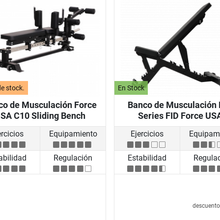
e stock.
En Stock
co de Musculación Force
Banco de Musculación 
SA C10 Sliding Bench
Series FID Force US
ercicios
Equipamiento
Ejercicios
Equipam
abilidad
Regulación
Estabilidad
Regula
descuent