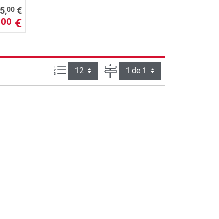
00
5,
€
,
€
00
Artículos por página:
Página