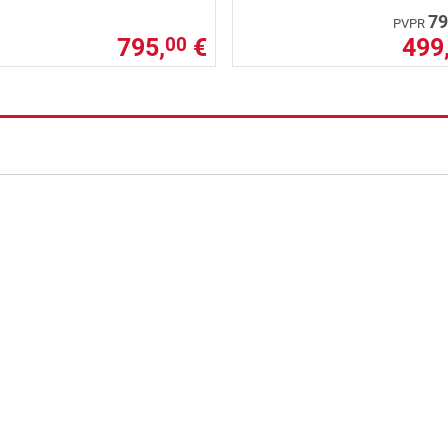
79
PVPR
795,
€
499
00
nzada