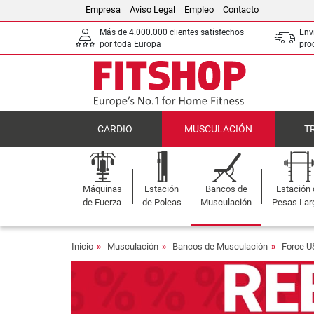
Empresa
Aviso Legal
Empleo
Contacto
Más de 4.000.000 clientes satisfechos
Env
por toda Europa
pro
CARDIO
MUSCULACIÓN
T
Máquinas
Estación
Bancos de
Estación
de Fuerza
de Poleas
Musculación
Pesas Lar
Inicio
Musculación
Bancos de Musculación
Force U