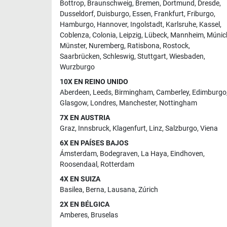
Bottrop
,
Braunschweig
,
Bremen
,
Dortmund
,
Dresde
,
Dusseldorf
,
Duisburgo
,
Essen
,
Frankfurt
,
Friburgo
,
Hamburgo
,
Hannover
,
Ingolstadt
,
Karlsruhe
,
Kassel
,
Coblenza
,
Colonia
,
Leipzig
,
Lübeck
,
Mannheim
,
Múnic
Münster
,
Nuremberg
,
Ratisbona
,
Rostock
,
Saarbrücken
,
Schleswig
,
Stuttgart
,
Wiesbaden
,
Wurzburgo
10X EN REINO UNIDO
Aberdeen
,
Leeds
,
Birmingham
,
Camberley
,
Edimburgo
Glasgow
,
Londres
,
Manchester
,
Nottingham
7X EN AUSTRIA
Graz
,
Innsbruck
,
Klagenfurt
,
Linz
,
Salzburgo
,
Viena
6X EN PAÍSES BAJOS
Ámsterdam
,
Bodegraven
,
La Haya
,
Eindhoven
,
Roosendaal
,
Rotterdam
4X EN SUIZA
Basilea
,
Berna
,
Lausana
,
Zúrich
2X EN BÉLGICA
Amberes
,
Bruselas