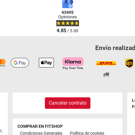
43495
Opiniones
4.85
/ 5.00
Envío realiza
L
Cancelar contrato
F
COMPRAR EN FITSHOP
n
,
Condiciones Generales
Política de cookies