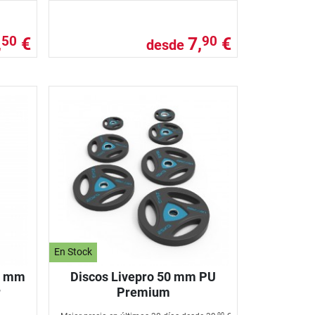
,
€
7,
€
50
90
desde
En Stock
0 mm
Discos Livepro 50 mm PU
r
Premium