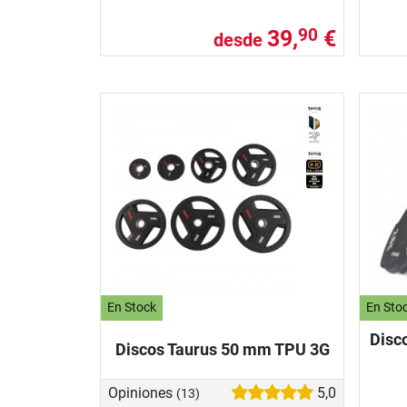
39,
€
90
desde
En Stock
En Sto
Disc
Discos Taurus 50 mm TPU 3G
Opiniones
5,0
(13)