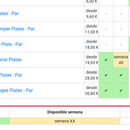
6,00 €
desde
tes - Par
-
-
9,60 €
desde
per Plates - Par
-
-
11,00 €
desde
Plate - Par
-
-
18,00 €
desde
semana
onal Plates
✔
19,95 €
49
desde
lates - Par
✔
✔
28,00 €
desde
ges Plates - Par
✔
✔
30,80 €
Disponible semana
semana XX