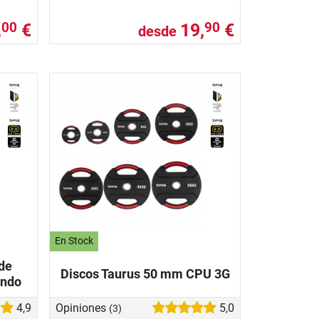
,
€
19,
€
00
90
desde
En Stock
de
Discos Taurus 50 mm CPU 3G
ondo
4,9
Opiniones
5,0
(3)