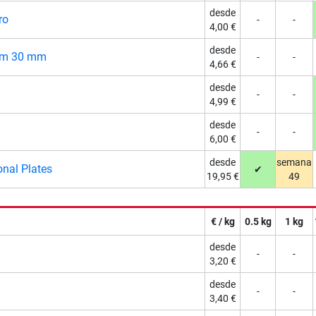
desde
ro
-
-
4,00 €
desde
ium 30 mm
-
-
4,66 €
desde
-
-
4,99 €
desde
-
-
6,00 €
desde
semana
onal Plates
✔
19,95 €
49
€ / kg
0.5 kg
1 kg
desde
-
-
3,20 €
desde
-
-
3,40 €