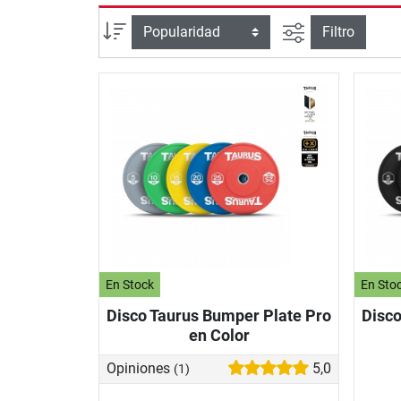
Busqueda ava
Ordenar por
Filtro
En Stock
En Sto
Disco Taurus Bumper Plate Pro
Disco
en Color
Opiniones
5,0
(1)