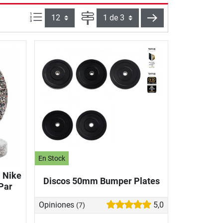
Artículos por página:
Página
siguiente
En Stock
 Nike
Discos 50mm Bumper Plates
Par
Opiniones
5,0
(7)