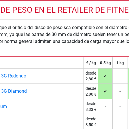
E PESO EN EL RETAILER DE FITN
que el orificio del disco de peso sea compatible con el diámetro
mm, ya que las barras de 30 mm de diámetro suelen tener un pes
por norma general admiten una capacidad de carga mayor que 
€ / kg
0.5 kg
1 kg
desde
o 3G Redondo
✔
-
2,80 €
desde
o 3G Diamond
✔
-
2,80 €
desde
mium
-
-
3,33 €
desde
-
-
3,50 €