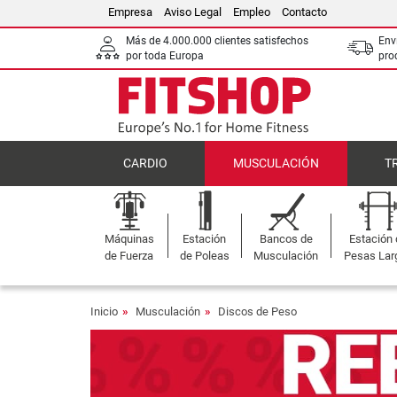
Empresa
Aviso Legal
Empleo
Contacto
Más de 4.000.000 clientes satisfechos
Env
por toda Europa
pro
CARDIO
MUSCULACIÓN
T
Máquinas
Estación
Bancos de
Estación
de Fuerza
de Poleas
Musculación
Pesas Lar
Inicio
Musculación
Discos de Peso