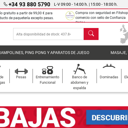
+34 93 880 5790
L-V 09:00 - 14:00 h. | 15:00 - 18:00 h.
Compra con seguridad en Fitshop
ío gratuito a partir de
99,00 €
para
comercio con sello de Confianza
ducto de paquetería excepto pesas.
Online.
Buscar
RAMPOLINES, PING PONG Y APARATOS DE JUEGO
MASAJE,
 de
Pesas
Entrenamiento
Banco de
Dominadas
El
gas
Funcional
abdomen y
espalda