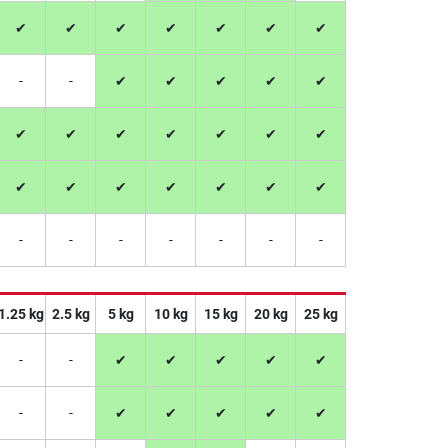
✔
✔
✔
✔
✔
✔
✔
-
-
✔
✔
✔
✔
✔
✔
✔
✔
✔
✔
✔
✔
✔
✔
✔
✔
✔
✔
✔
-
-
-
-
-
-
-
1.25 kg
2.5 kg
5 kg
10 kg
15 kg
20 kg
25 kg
-
-
✔
✔
✔
✔
✔
-
-
✔
✔
✔
✔
✔