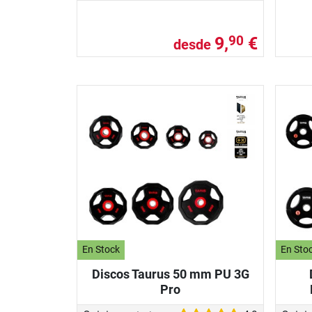
9,
€
90
desde
En Stock
En Sto
Discos Taurus 50 mm PU 3G
Pro