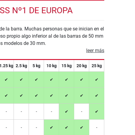
ESS Nº1 DE EUROPA
 de la barra. Muchas personas que se inician en el
o propio algo inferior al de las barras de 50 mm
los modelos de 30 mm.
leer más
1.25 kg
2.5 kg
5 kg
10 kg
15 kg
20 kg
25 kg
✔
✔
✔
✔
✔
✔
✔
✔
✔
✔
✔
✔
✔
✔
-
-
-
-
✔
-
✔
-
-
-
✔
✔
✔
-