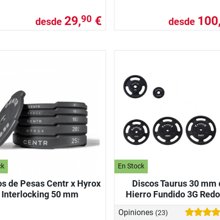
29,
€
100
90
desde
desde
ck
En Stock
os de Pesas Centr x Hyrox
Discos Taurus 30 mm 
Interlocking 50 mm
Hierro Fundido 3G Red
Opiniones
(23)