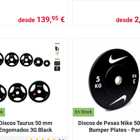
139,
€
2
95
desde
desde
ck
En Stock
Discos Taurus 50 mm
Discos de Pesas Nike 5
Engomados 3G Black
Bumper Plates - Pa