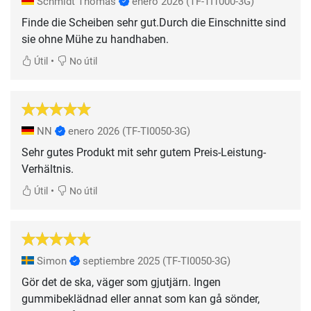
Schmidt Thomas
enero 2026
(TF-TI1000-3G)
Finde die Scheiben sehr gut.Durch die Einschnitte sind
sie ohne Mühe zu handhaben.
•
Útil
No útil
NN
enero 2026
(TF-TI0050-3G)
Sehr gutes Produkt mit sehr gutem Preis-Leistung-
Verhältnis.
•
Útil
No útil
Simon
septiembre 2025
(TF-TI0050-3G)
Gör det de ska, väger som gjutjärn. Ingen
gummibeklädnad eller annat som kan gå sönder,