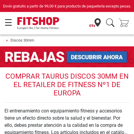
Envío gratuito a partir de
99,00 €
para producto de paquetería excepto pesas.
69x
Discos 30mm
COMPRAR TAURUS DISCOS 30MM EN
EL RETAILER DE FITNESS Nº1 DE
EUROPA
El entrenamiento con equipamiento fitness y accesorios
tiene un efecto directo sobre la salud y el bienestar. Por
ello, debes prestar atención a la calidad en la compra de
equipamiento fitness. Los artículos incluidos en el catálogo