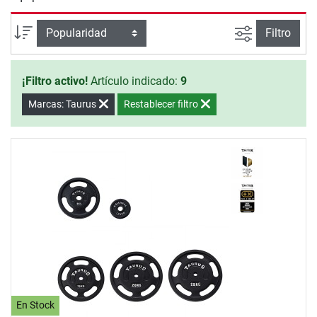
de Discos 30mm Taurus te ofrecen seguridad y calidad
para un entrenamiento efectivo en casa.
Busqueda a
Ordenar por
Filtro
¡Filtro activo!
Artículo indicado:
9
Marcas: Taurus
Restablecer filtro
En Stock