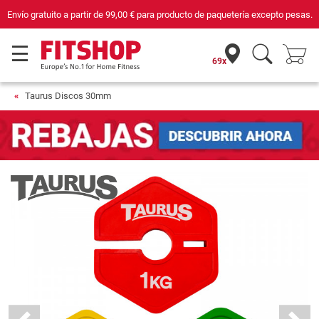
Envío gratuito a partir de
99,00 €
para producto de paquetería excepto pesas.
69x
Taurus Discos 30mm