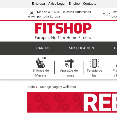
Empresa
Aviso Legal
Empleo
Contacto
Más de 4.000.000 clientes satisfechos
Env
por toda Europa
pro
CARDIO
MUSCULACIÓN
T
Sillones de
Aparatos de
Terapia de
Pl
Masaje
masaje
luz
vi
Inicio
Masaje, yoga y wellness