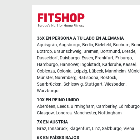
36X EN PERSONA A TU LADO EN ALEMANIA
Aquisgrán
,
Augsburgo
,
Berlín
,
Bielefeld
,
Bochum
,
Bon
Bottrop
,
Braunschweig
,
Bremen
,
Dortmund
,
Dresde
,
Dusseldorf
,
Duisburgo
,
Essen
,
Frankfurt
,
Friburgo
,
Hamburgo
,
Hannover
,
Ingolstadt
,
Karlsruhe
,
Kassel
,
Coblenza
,
Colonia
,
Leipzig
,
Lübeck
,
Mannheim
,
Múnic
Münster
,
Nuremberg
,
Ratisbona
,
Rostock
,
Saarbrücken
,
Schleswig
,
Stuttgart
,
Wiesbaden
,
Wurzburgo
10X EN REINO UNIDO
Aberdeen
,
Leeds
,
Birmingham
,
Camberley
,
Edimburgo
Glasgow
,
Londres
,
Manchester
,
Nottingham
7X EN AUSTRIA
Graz
,
Innsbruck
,
Klagenfurt
,
Linz
,
Salzburgo
,
Viena
6X EN PAÍSES BAJOS