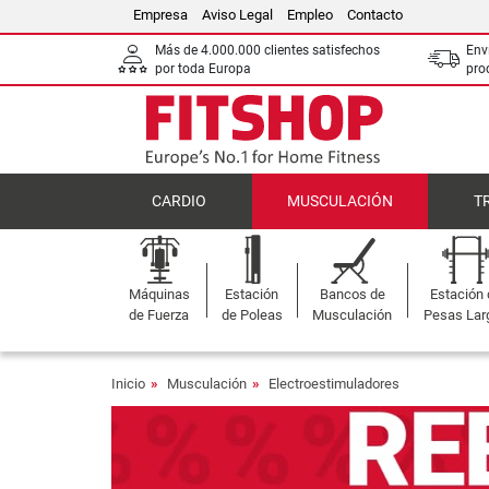
Empresa
Aviso Legal
Empleo
Contacto
Más de 4.000.000 clientes satisfechos
Env
por toda Europa
pro
CARDIO
MUSCULACIÓN
T
Máquinas
Estación
Bancos de
Estación
de Fuerza
de Poleas
Musculación
Pesas Lar
Inicio
Musculación
Electroestimuladores