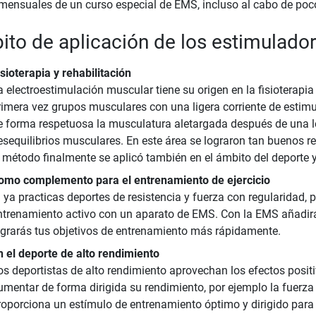
mensuales de un curso especial de EMS, incluso al cabo de poc
to de aplicación de los estimulado
isioterapia y rehabilitación
 electroestimulación muscular tiene su origen en la fisioterapia y
rimera vez grupos musculares con una ligera corriente de estimul
e forma respetuosa la musculatura aletargada después de una 
esequilibrios musculares. En este área se lograron tan buenos re
l método finalmente se aplicó también en el ámbito del deporte y e
omo complemento para el entrenamiento de ejercicio
i ya practicas deportes de resistencia y fuerza con regularidad, p
ntrenamiento activo con un aparato de EMS. Con la EMS añadirá
ograrás tus objetivos de entrenamiento más rápidamente.
n el deporte de alto rendimiento
os deportistas de alto rendimiento aprovechan los efectos posit
umentar de forma dirigida su rendimiento, por ejemplo la fuerza 
roporciona un estímulo de entrenamiento óptimo y dirigido para