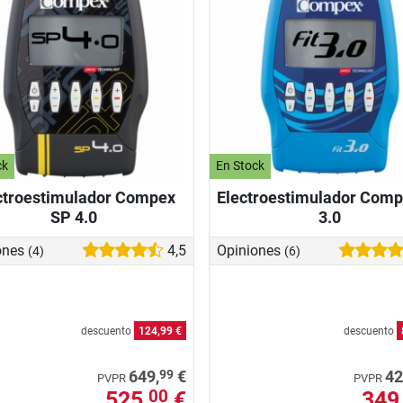
ck
En Stock
ctroestimulador Compex
Electroestimulador Comp
SP 4.0
3.0
ones
4,5
Opiniones
(4)
(6)
descuento
124,99 €
descuento
99
649,
€
42
PVPR
PVPR
525,
€
349
00