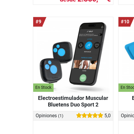
#9
#10
En Stock
En Sto
Electroestimulador Muscular
Bluetens Duo Sport 2
Opiniones
5,0
Opini
(1)