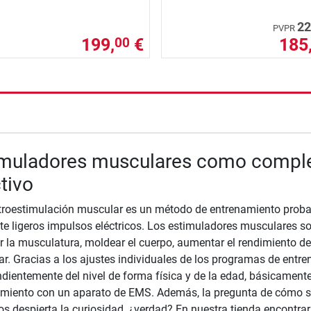
22
PVPR
199,
€
185
00
nzada
imuladores musculares como compl
tivo
troestimulación muscular es un método de entrenamiento proba
e ligeros impulsos eléctricos. Los estimuladores musculares s
r la musculatura, moldear el cuerpo, aumentar el rendimiento dep
ar. Gracias a los ajustes individuales de los programas de entre
dientemente del nivel de forma física y de la edad, básicament
miento con un aparato de EMS. Además, la pregunta de cómo se
cos despierta la curiosidad, ¿verdad? En nuestra tienda encont