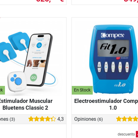
ck
En Stock
Estimulador Muscular
Electroestimulador Comp
Bluetens Classic 2
1.0
ones
4,3
Opiniones
(3)
(6)
descuento