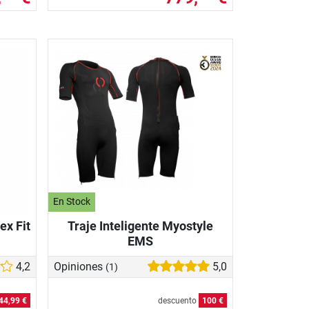
En Stock
ex Fit
Traje Inteligente Myostyle
EMS
4,2
Opiniones
5,0
(1)
44,99 €
descuento
100 €