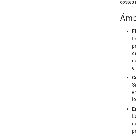
costes 
Ámbi
F
La
p
d
d
e
C
S
e
l
E
L
a
p