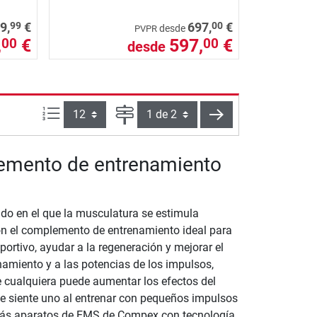
99
00
9,
€
697,
€
desde
PVPR
,
€
597,
€
00
00
desde
Artículos por página:
Página
siguiente
emento de entrenamiento
do en el que la musculatura se estimula
on el complemento de entrenamiento ideal para
ortivo, ayudar a la regeneración y mejorar el
namiento y a las potencias de los impulsos,
e cualquiera puede aumentar los efectos del
 siente uno al entrenar con pequeños impulsos
rarás aparatos de EMS de Compex con tecnología