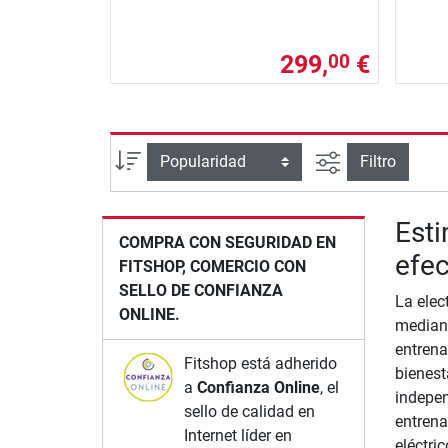
299,
€
00
Busqueda ava
Ordenar por
Filtro
Est
COMPRA CON SEGURIDAD EN
efec
FITSHOP, COMERCIO CON
SELLO DE CONFIANZA
La elec
ONLINE.
mediant
entrena
Fitshop está adherido
bienest
a
Confianza Online
, el
indepen
sello de calidad en
entrena
Internet líder en
eléctri