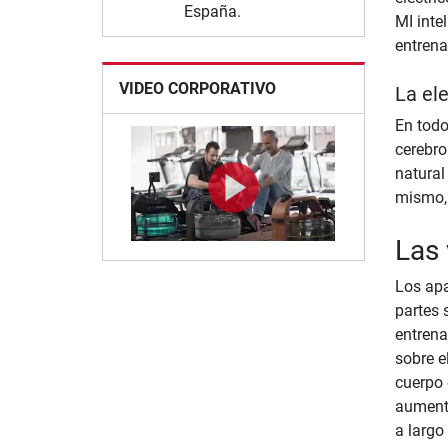
España.
MI inte
entrena
VIDEO CORPORATIVO
La el
En todo
cerebro
natural
mismo, 
Las 
Los apa
partes 
entrena
sobre e
cuerpo 
aumenta
a largo