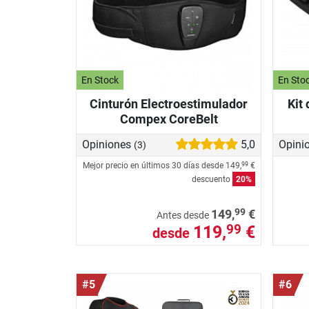
En Stock
En Sto
Cinturón Electroestimulador
Kit
Compex CoreBelt
Opiniones
5,0
Opini
(3)
Mejor precio en últimos 30 días desde
149,
€
99
descuento
20%
99
149,
€
Antes desde
119,
€
99
desde
#5
#6