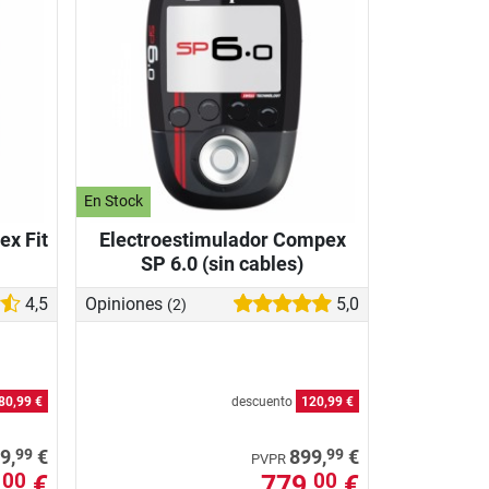
En Stock
ex Fit
Electroestimulador Compex
SP 6.0 (sin cables)
4,5
Opiniones
5,0
(2)
80,99 €
descuento
120,99 €
99
99
9,
€
899,
€
PVPR
,
€
779,
€
00
00