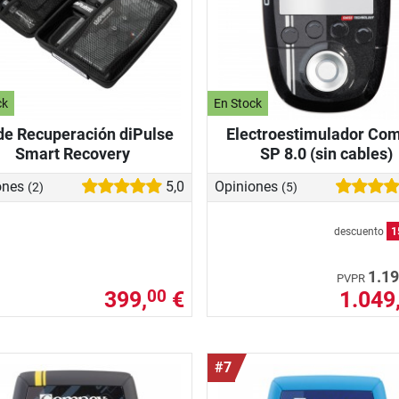
ck
En Stock
 de Recuperación diPulse
Electroestimulador Co
Smart Recovery
SP 8.0 (sin cables)
ones
5,0
Opiniones
(2)
(5)
descuento
1
1.19
PVPR
399,
€
1.049
00
#7