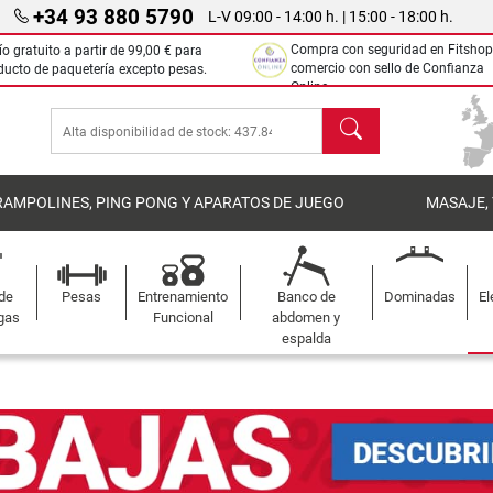
+34 93 880 5790
L-V 09:00 - 14:00 h. | 15:00 - 18:00 h.
Compra con seguridad en Fitshop
ío gratuito a partir de
99,00 €
para
comercio con sello de Confianza
ducto de paquetería excepto pesas.
Online.
Buscar
RAMPOLINES, PING PONG Y APARATOS DE JUEGO
MASAJE,
 de
Pesas
Entrenamiento
Banco de
Dominadas
El
gas
Funcional
abdomen y
espalda