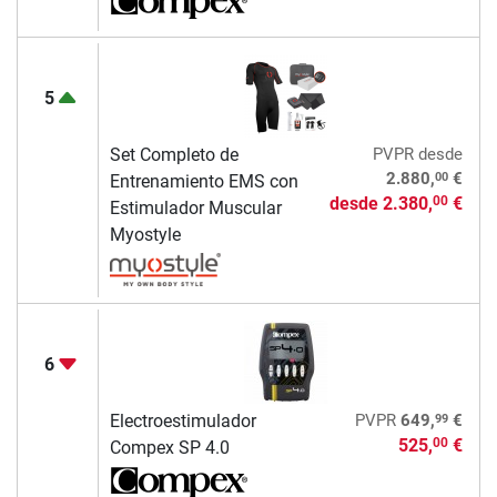
5
Set Completo de
PVPR
desde
00
2.880,
€
Entrenamiento EMS con
desde
2.380,
€
00
Estimulador Muscular
Myostyle
6
99
Electroestimulador
PVPR
649,
€
525,
€
00
Compex SP 4.0