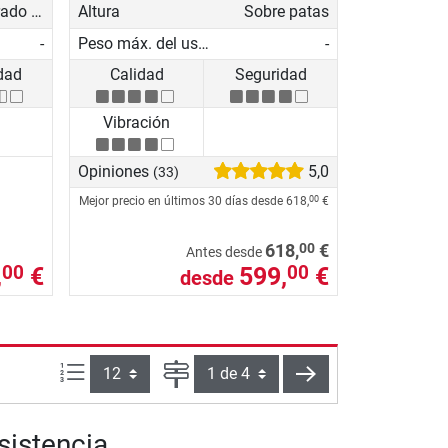
Empotrado en el suelo
Altura
Sobre patas
-
Peso máx. del usuario
-
dad
Calidad
Seguridad
Vibración
Opiniones
5,0
(33)
Mejor precio en últimos 30 días desde
618,
€
00
00
618,
€
Antes desde
,
€
599,
€
00
00
desde
Artículos por página:
Página
siguiente
sistencia