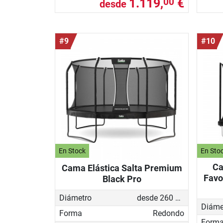
1.119,
€
00
desde
#9
#10
En Stock
En Sto
Ca
Cama Elástica Salta Premium
Favo
Black Pro
Diámetro
desde 260 cm
Diáme
Forma
Redondo
Form