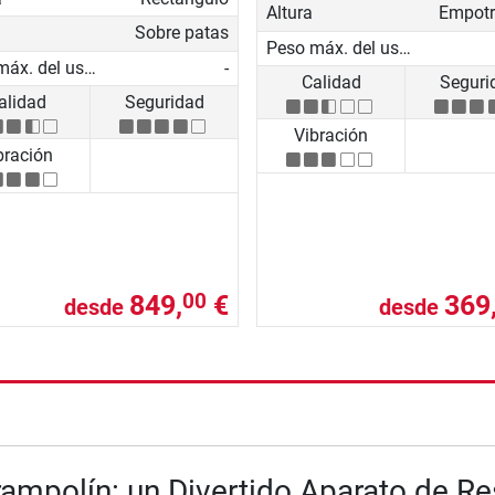
Altura
Sobre patas
Peso máx. del usuario
Peso máx. del usuario
-
Calidad
Seguri
alidad
Seguridad
Vibración
bración
849,
€
369
00
desde
desde
nzada
rampolín: un Divertido Aparato de Re