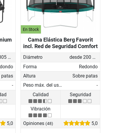
En Stock
emium
Cama Elástica Berg Favorit
incl. Red de Seguridad Comfort
desde 305 cm
Diámetro
desde 200 cm
dondo
Forma
Redondo
 patas
Altura
Sobre patas
-
Peso máx. del usuario
-
dad
Calidad
Seguridad
Vibración
5,0
Opiniones
5,0
(48)