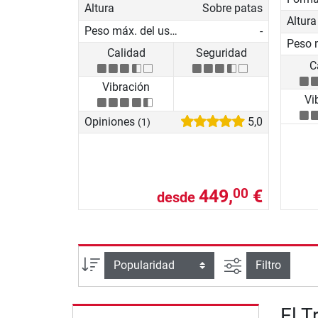
Altura
Sobre patas
Altura
Peso máx. del usuario
-
Calidad
Seguridad
C
Vibración
Vi
Opiniones
5,0
(1)
449,
€
00
desde
Busqueda ava
Ordenar por
Filtro
El T