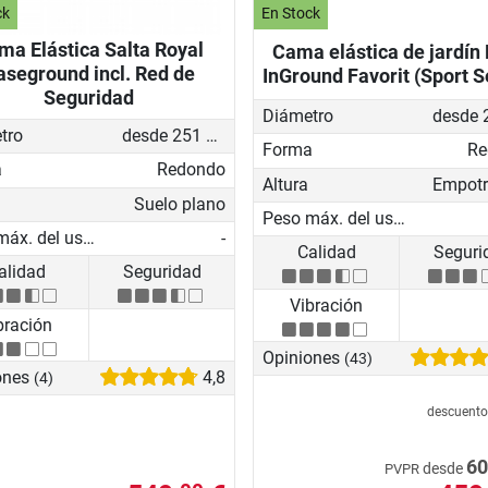
ck
En Stock
ma Elástica Salta Royal
Cama elástica de jardín
aseground incl. Red de
InGround Favorit (Sport S
Seguridad
Diámetro
tro
desde 251 cm
Forma
Re
a
Redondo
Altura
Suelo plano
Peso máx. del usuario
Peso máx. del usuario
-
Calidad
Seguri
alidad
Seguridad
Vibración
bración
Opiniones
(43)
ones
4,8
(4)
descuent
60
desde
PVPR