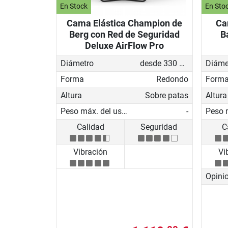
En Stock
En Sto
Cama Elástica Champion de
Ca
Berg con Red de Seguridad
B
Deluxe AirFlow Pro
Diámetro
desde 330 cm
Diáme
Forma
Redondo
Form
Altura
Sobre patas
Altura
Peso máx. del usuario
-
Calidad
Seguridad
C
Vibración
Vi
Opini