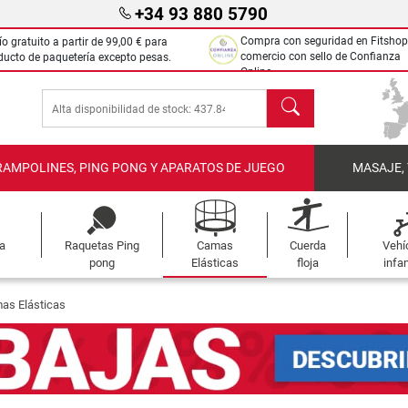
+34 93 880 5790
Compra con seguridad en Fitshop
ío gratuito a partir de
99,00 €
para
comercio con sello de Confianza
ducto de paquetería excepto pesas.
Online.
Buscar
RAMPOLINES, PING PONG Y APARATOS DE JUEGO
MASAJE,
a
Raquetas Ping
Camas
Cuerda
Vehí
pong
Elásticas
floja
infan
as Elásticas