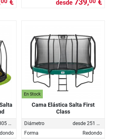
,
€
739,
€
00
00
desde
En Stock
Salta
Cama Elástica Salta First
nd
Class
desde 305 cm
Diámetro
desde 251 cm
dondo
Forma
Redondo