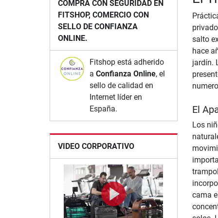
COMPRA CON SEGURIDAD EN
FITSHOP, COMERCIO CON
Práctic
SELLO DE CONFIANZA
privado
ONLINE.
salto e
hace añ
Fitshop está adherido
jardín.
a
Confianza Online
, el
present
sello de calidad en
numeros
Internet líder en
El Ap
España.
Los niñ
natural
VIDEO CORPORATIVO
movimie
importa
trampol
incorpo
cama el
concent