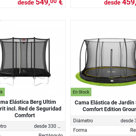
549,
€
459
00
desde
desde
ck
En Stock
ma Elástica Berg Ultim
Cama Elástica de Jardín 
rit incl. Red de Seguridad
Comfort Edition Grou
Comfort
Diámetro
tro
desde 330 cm
Forma
Re
a
Rectángulo