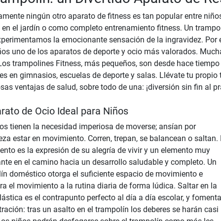
amente ningún otro aparato de fitness es tan popular entre niños
 en el jardín o como completo entrenamiento fitness. Un trampol
xperimentamos la emocionante sensación de la ingravidez. Por e
os uno de los aparatos de deporte y ocio más valorados. Mucha
 Los trampolines Fitness, más pequeños, son desde hace tiempo
es en gimnasios, escuelas de deporte y salas. Llévate tu propio 
as ventajas de salud, sobre todo de una: ¡diversión sin fin al pr
arato de Ocio Ideal para Niños
os tienen la necesidad imperiosa de moverse; ansían por
eza estar en movimiento. Corren, trepan, se balancean o saltan. 
nto es la expresión de su alegría de vivir y un elemento muy
nte en el camino hacia un desarrollo saludable y completo. Un
ín doméstico otorga el suficiente espacio de movimiento e
ra el movimiento a la rutina diaria de forma lúdica. Saltar en la
ástica es el contrapunto perfecto al día a día escolar, y fomenta
ración: tras un asalto en el trampolín los deberes se harán casi