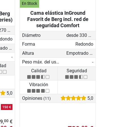
En Stock
Cama elástica InGround
 Berg
Favorit de Berg incl. red de
eries)
seguridad Comfort
desde 270 cm
Diámetro
desde 330 cm
dondo
Forma
Redondo
Empotrado en el suelo
Altura
Empotrado en el suelo
-
Peso máx. del usuario
-
dad
Calidad
Seguridad
Vibración
5,0
Opiniones
5,0
(11)
o
150 €
00
9,
€