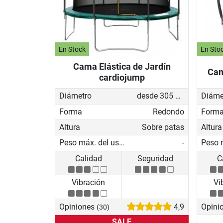
En Stock
En Sto
Cama Elástica de Jardín
Cam
cardiojump
Diámetro
desde 305 cm
Diáme
Forma
Redondo
Form
Altura
Sobre patas
Altura
Peso máx. del usuario
-
Calidad
Seguridad
C
Vibración
Vi
Opiniones
4,9
Opini
(30)
SALE