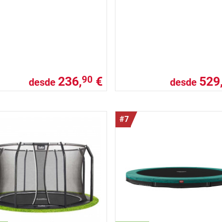
236,
€
529
90
desde
desde
#7