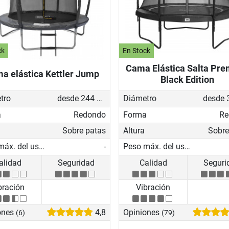
ck
En Stock
Cama Elástica Salta Pr
a elástica Kettler Jump
Black Edition
tro
desde 244 cm
Diámetro
a
Redondo
Forma
Re
Sobre patas
Altura
Sobre
Peso máx. del usuario
-
Peso máx. del usuario
alidad
Seguridad
Calidad
Seguri
bración
Vibración
ones
4,8
Opiniones
(6)
(79)