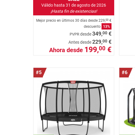
Válido hasta 31 de agosto de 2026
¡Hasta fin de existencias!
Mejor precio en últimos 30 días desde
229,
€
00
descuento
13%
00
349,
€
desde
PVPR
00
229,
€
Antes desde
199,
€
00
Ahora desde
#5
#6