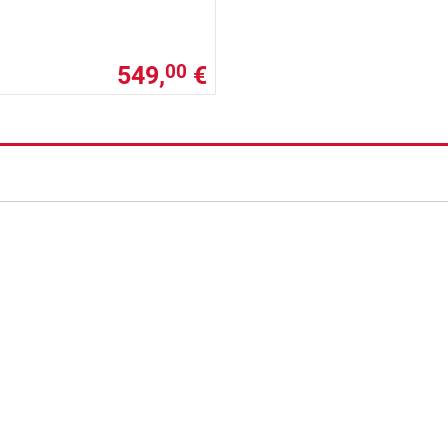
549,
€
00
nzada