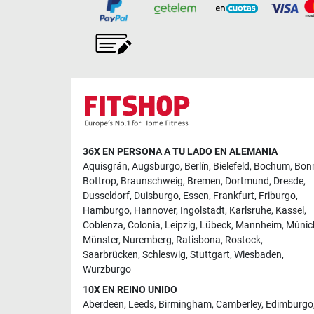
36X EN PERSONA A TU LADO EN ALEMANIA
Aquisgrán
,
Augsburgo
,
Berlín
,
Bielefeld
,
Bochum
,
Bon
Bottrop
,
Braunschweig
,
Bremen
,
Dortmund
,
Dresde
,
Dusseldorf
,
Duisburgo
,
Essen
,
Frankfurt
,
Friburgo
,
Hamburgo
,
Hannover
,
Ingolstadt
,
Karlsruhe
,
Kassel
,
Coblenza
,
Colonia
,
Leipzig
,
Lübeck
,
Mannheim
,
Múnic
Münster
,
Nuremberg
,
Ratisbona
,
Rostock
,
Saarbrücken
,
Schleswig
,
Stuttgart
,
Wiesbaden
,
Wurzburgo
10X EN REINO UNIDO
Aberdeen
,
Leeds
,
Birmingham
,
Camberley
,
Edimburgo