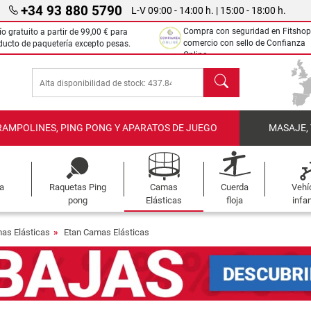
+34 93 880 5790
L-V 09:00 - 14:00 h. | 15:00 - 18:00 h.
Compra con seguridad en Fitshop
ío gratuito a partir de
99,00 €
para
comercio con sello de Confianza
ducto de paquetería excepto pesas.
Online.
Buscar
RAMPOLINES, PING PONG Y APARATOS DE JUEGO
MASAJE,
a
Raquetas Ping
Camas
Cuerda
Vehí
pong
Elásticas
floja
infan
as Elásticas
Etan Camas Elásticas