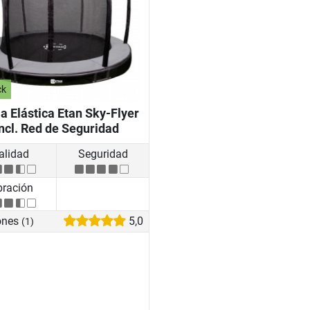
ck
 Elástica Etan Sky-Flyer
ncl. Red de Seguridad
alidad
Seguridad
bración
ones
5,0
(1)