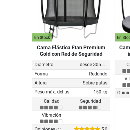
En Stock
En Sto
Cama Elástica Etan Premium
Cama
Gold con Red de Seguridad
i
Diámetro
desde 305 cm
C
Forma
Redondo
Vi
Altura
Sobre patas
Peso máx. del usuario
150 kg
Opini
Calidad
Seguridad
Vibración
Opiniones
5,0
(1)