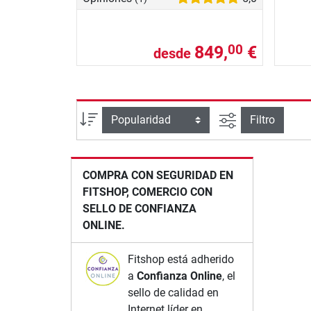
849,
€
00
desde
Busqueda ava
Ordenar por
Filtro
COMPRA CON SEGURIDAD EN
FITSHOP, COMERCIO CON
SELLO DE CONFIANZA
ONLINE.
Fitshop está adherido
a
Confianza Online
, el
sello de calidad en
Internet líder en