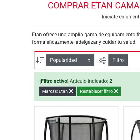
COMPRAR ETAN CAMAS 
Iniciate en un en
Etan ofrece una amplia gama de equipamiento fitness y accesorios para entrenar en casa. Con los productos de Etan Camas Elásticas puedes mantenerte en
forma eficazmente, adelgazar y cuidar tu salud.
Busqueda ava
Ordenar por
Filtro
¡Filtro activo!
Artículo indicado:
2
Marcas: Etan
Restablecer filtro