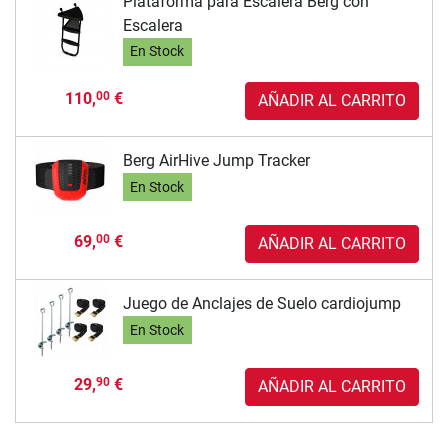
Plataforma para Escalera Berg con
Escalera
En Stock
110,
€
00
AÑADIR AL CARRITO
Berg AirHive Jump Tracker
En Stock
69,
€
00
AÑADIR AL CARRITO
Juego de Anclajes de Suelo cardiojump
En Stock
29,
€
90
AÑADIR AL CARRITO