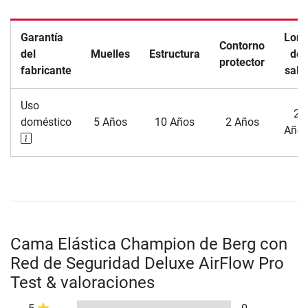
Garantía
Lon
Contorno
del
Muelles
Estructura
de
protector
fabricante
salt
Uso
2
doméstico
5 Años
10 Años
2 Años
Año
Cama Elástica Champion de Berg con
Red de Seguridad Deluxe AirFlow Pro
Test & valoraciones