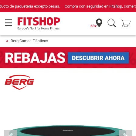
Compra con seguridad en Fitshop, comercio con sello de Confianza Online.
69x
Berg Camas Elásticas