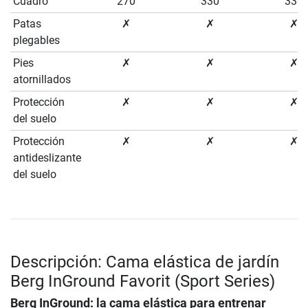
Cuadro
270
330
330
Patas
✗
✗
✗
plegables
Pies
✗
✗
✗
atornillados
Protección
✗
✗
✗
del suelo
Protección
✗
✗
✗
antideslizante
del suelo
Descripción: Cama elástica de jardín
Berg InGround Favorit (Sport Series)
Berg InGround: la cama elástica para entrenar