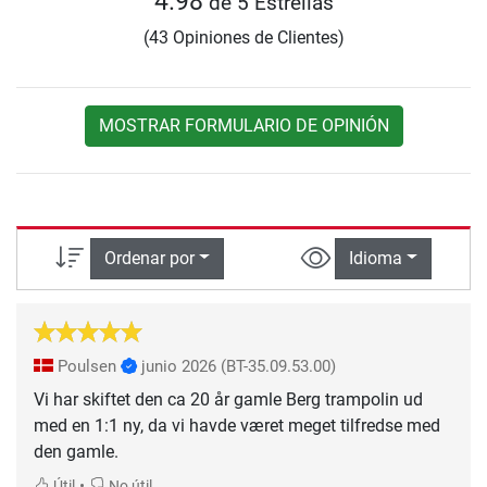
4.98
de 5 Estrellas
(43 Opiniones de Clientes)
MOSTRAR FORMULARIO DE OPINIÓN
Ordenar por
Idioma
Poulsen
junio 2026
(BT-35.09.53.00)
Vi har skiftet den ca 20 år gamle Berg trampolin ud
med en 1:1 ny, da vi havde været meget tilfredse med
den gamle.
•
Útil
No útil