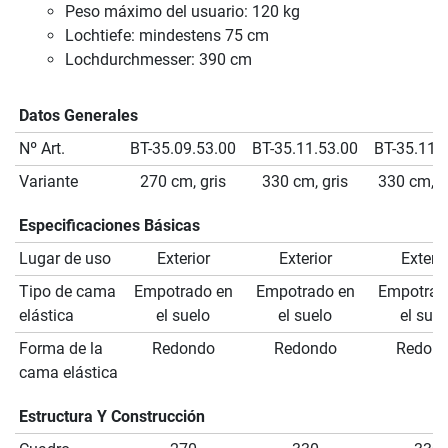
Peso máximo del usuario: 120 kg
Lochtiefe: mindestens 75 cm
Lochdurchmesser: 390 cm
Datos Generales
Nº Art.
BT-35.09.53.00
BT-35.11.53.00
BT-35.11.
Variante
270 cm, gris
330 cm, gris
330 cm, v
Especificaciones Básicas
Lugar de uso
Exterior
Exterior
Exterio
Tipo de cama
Empotrado en
Empotrado en
Empotrad
elástica
el suelo
el suelo
el suel
Forma de la
Redondo
Redondo
Redon
cama elástica
Estructura Y Construcción