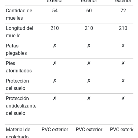
exterior
exterior
exterior
Cantidad de
54
60
72
muelles
Longitud del
210
210
210
muelle
Patas
✗
✗
✗
plegables
Pies
✗
✗
✗
atornillados
Protección
✗
✗
✗
del suelo
Protección
✗
✗
✗
antideslizante
del suelo
Material de
PVC exterior
PVC exterior
PVC exterior
acolchado