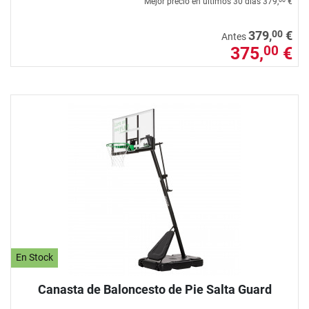
Mejor precio en últimos 30 días
379,
€
00
379,
€
Antes
375,
€
00
En Stock
Canasta de Baloncesto de Pie Salta Guard