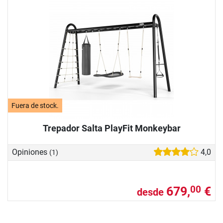
Fuera de stock.
Trepador Salta PlayFit Monkeybar
Opiniones
4,0
(1)
679,
€
00
desde