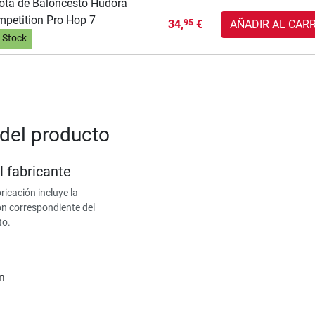
ota de Baloncesto Hudora
petition Pro Hop 7
34,
€
AÑADIR AL CAR
95
 Stock
del producto
l fabricante
ricación incluye la
ón correspondiente del
to.
n