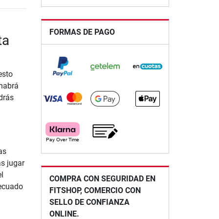
FORMAS DE PAGO
ta
esto
 habrá
drás
as
s jugar
l
COMPRA CON SEGURIDAD EN
decuado
FITSHOP, COMERCIO CON
SELLO DE CONFIANZA
ONLINE.