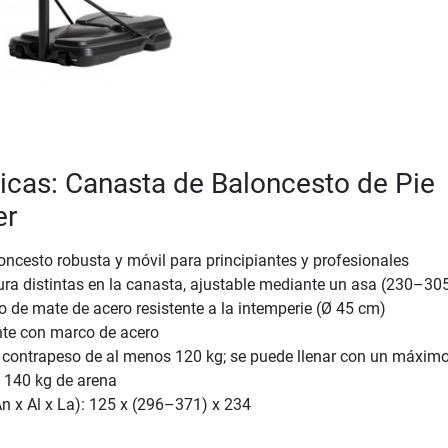
ticas: Canasta de Baloncesto de Pie
er
ncesto robusta y móvil para principiantes y profesionales
tura distintas en la canasta, ajustable mediante un asa (230–30
 de mate de acero resistente a la intemperie (Ø 45 cm)
nte con marco de acero
 contrapeso de al menos 120 kg; se puede llenar con un máxim
o 140 kg de arena
n x Al x La): 125 x (296–371) x 234