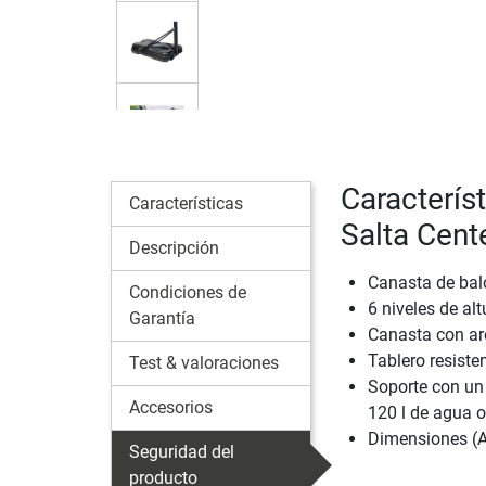
Caracterís
Características
Salta Cent
Descripción
Canasta de balo
Condiciones de
6 niveles de al
Garantía
Canasta con aro
Tablero resiste
Test & valoraciones
Soporte con un
Accesorios
120 l de agua 
Dimensiones (A
Seguridad del
producto