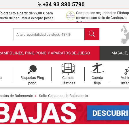
+34 93 880 5790
Compra con seguridad en Fitshop
ío gratuito a partir de
99,00 €
para
comercio con sello de Confianza
ducto de paquetería excepto pesas.
Online.
Buscar
RAMPOLINES, PING PONG Y APARATOS DE JUEGO
MASAJE,
a
Raquetas Ping
Camas
Cuerda
Vehí
pong
Elásticas
floja
infan
astas de Baloncesto
Salta Canastas de Baloncesto