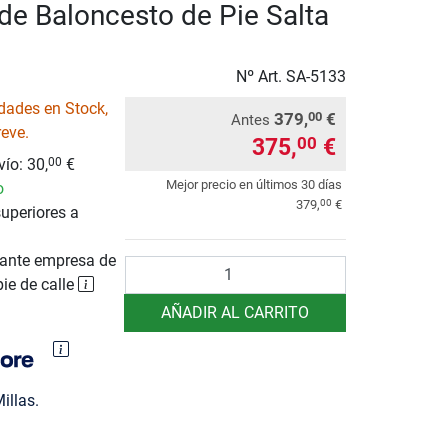
de Baloncesto de Pie Salta
Nº Art.
SA-5133
dades en Stock,
379,
€
00
Antes
reve.
375,
€
00
ío: 30,
€
00
Mejor precio en últimos 30 días
o
00
379,
€
uperiores a
ante empresa de
Cantidad
pie de calle
AÑADIR AL CARRITO
illas.