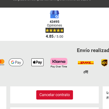
43495
Opiniones
4.85
/ 5.00
Envío realiza
L
Cancelar contrato
F