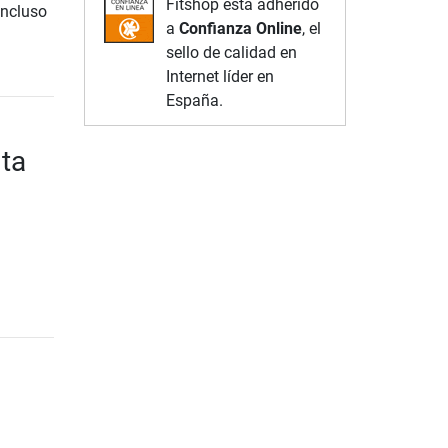
Fitshop está adherido
incluso
a
Confianza Online
, el
sello de calidad en
Internet líder en
España.
lta