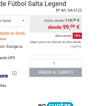
 de Fútbol Salta Legend
Nº Art.
SA-5123
119,
€
00
Antes desde
r favor
99,
€
00
desde
dades en Stock,
descuento
16%
reve.
Mejor precio en últimos 30 días desde
vío: Escoge la
00
119,
€
iante UPS
Cantidad
AÑADIR AL CARRITO
llas.