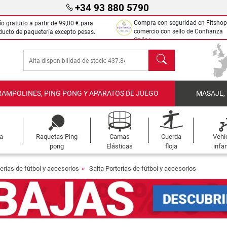
+34 93 880 5790
Compra con seguridad en Fitshop
ío gratuito a partir de
99,00 €
para
comercio con sello de Confianza
ducto de paquetería excepto pesas.
Online.
Buscar
RAMPOLINES, PING PONG Y APARATOS DE JUEGO
MASAJE,
a
Raquetas Ping
Camas
Cuerda
Vehí
pong
Elásticas
floja
infan
erías de fútbol y accesorios
Salta Porterías de fútbol y accesorios