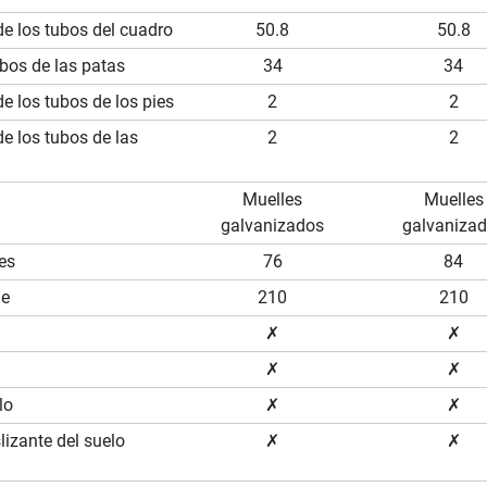
e los tubos del cuadro
50.8
50.8
bos de las patas
34
34
e los tubos de los pies
2
2
e los tubos de las
2
2
Muelles
Muelles
galvanizados
galvaniza
es
76
84
le
210
210
✗
✗
✗
✗
lo
✗
✗
lizante del suelo
✗
✗