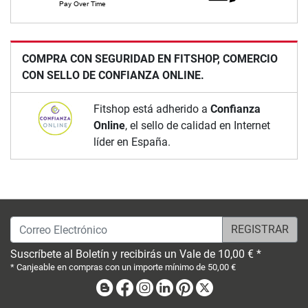
COMPRA CON SEGURIDAD EN FITSHOP, COMERCIO
CON SELLO DE CONFIANZA ONLINE.
Fitshop está adherido a
Confianza
Online
, el sello de calidad en Internet
líder en España.
Correo Electrónico
Suscríbete al Boletín y recibirás un Vale de 10,00 € *
* Canjeable en compras con un importe mínimo de 50,00 €
Blog
Facebook
Instagram
Linkedin
Pinterest
X