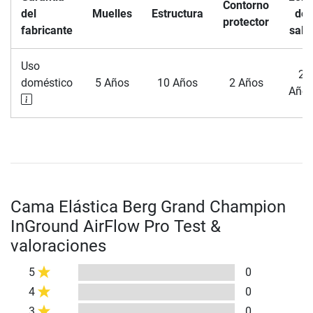
Contorno
del
Muelles
Estructura
de
protector
fabricante
salt
Uso
2
doméstico
5 Años
10 Años
2 Años
Año
Cama Elástica Berg Grand Champion
InGround AirFlow Pro Test &
valoraciones
5
0
4
0
3
0