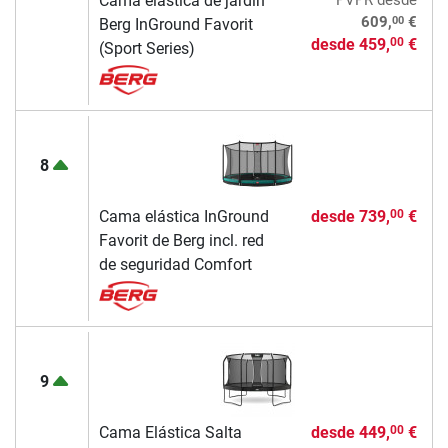
Cama elástica de jardín
00
609,
€
Berg InGround Favorit
desde
459,
€
00
(Sport Series)
8
Cama elástica InGround
desde
739,
€
00
Favorit de Berg incl. red
de seguridad Comfort
9
Cama Elástica Salta
desde
449,
€
00