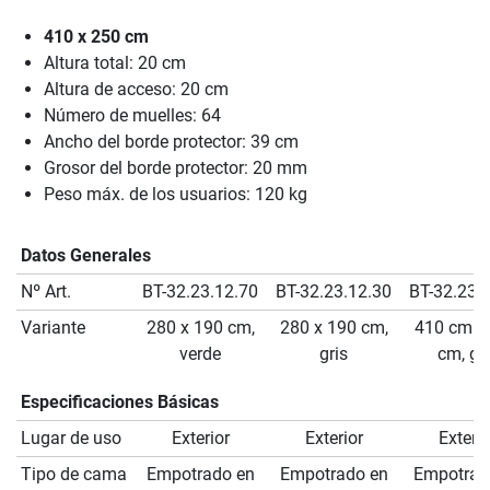
410 x 250 cm
Altura total: 20 cm
Altura de acceso: 20 cm
Número de muelles: 64
Ancho del borde protector: 39 cm
Grosor del borde protector: 20 mm
Peso máx. de los usuarios: 120 kg
Datos Generales
Nº Art.
BT-32.23.12.70
BT-32.23.12.30
BT-32.23.
Variante
280 x 190 cm,
280 x 190 cm,
410 cm x
verde
gris
cm, gri
Especificaciones Básicas
Lugar de uso
Exterior
Exterior
Exterio
Tipo de cama
Empotrado en
Empotrado en
Empotrad