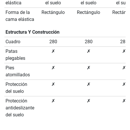
elástica
el suelo
el suelo
el suel
Forma de la
Rectángulo
Rectángulo
Rectáng
cama elástica
Estructura Y Construcción
Cuadro
280
280
280
Patas
✗
✗
✗
plegables
Pies
✗
✗
✗
atornillados
Protección
✗
✗
✗
del suelo
Protección
✗
✗
✗
antideslizante
del suelo