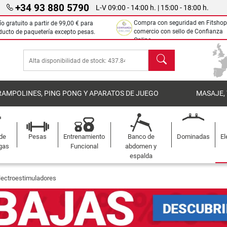
+34 93 880 5790
L-V 09:00 - 14:00 h. | 15:00 - 18:00 h.
Compra con seguridad en Fitshop
ío gratuito a partir de
99,00 €
para
comercio con sello de Confianza
ducto de paquetería excepto pesas.
Online.
Buscar
RAMPOLINES, PING PONG Y APARATOS DE JUEGO
MASAJE,
 de
Pesas
Entrenamiento
Banco de
Dominadas
El
gas
Funcional
abdomen y
espalda
lectroestimuladores