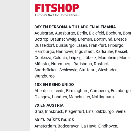
36X EN PERSONA A TU LADO EN ALEMANIA
Aquisgrán
,
Augsburgo
,
Berlín
,
Bielefeld
,
Bochum
,
Bon
Bottrop
,
Braunschweig
,
Bremen
,
Dortmund
,
Dresde
,
Dusseldorf
,
Duisburgo
,
Essen
,
Frankfurt
,
Friburgo
,
Hamburgo
,
Hannover
,
Ingolstadt
,
Karlsruhe
,
Kassel
,
Coblenza
,
Colonia
,
Leipzig
,
Lübeck
,
Mannheim
,
Múnic
Münster
,
Nuremberg
,
Ratisbona
,
Rostock
,
Saarbrücken
,
Schleswig
,
Stuttgart
,
Wiesbaden
,
Wurzburgo
10X EN REINO UNIDO
Aberdeen
,
Leeds
,
Birmingham
,
Camberley
,
Edimburgo
Glasgow
,
Londres
,
Manchester
,
Nottingham
7X EN AUSTRIA
Graz
,
Innsbruck
,
Klagenfurt
,
Linz
,
Salzburgo
,
Viena
6X EN PAÍSES BAJOS
Ámsterdam
,
Bodegraven
,
La Haya
,
Eindhoven
,