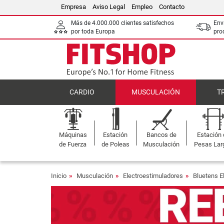
Empresa
Aviso Legal
Empleo
Contacto
Más de 4.000.000 clientes satisfechos
Env
por toda Europa
pro
CARDIO
MUSCULACIÓN
T
Máquinas
Estación
Bancos de
Estación
de Fuerza
de Poleas
Musculación
Pesas Lar
Inicio
Musculación
Electroestimuladores
Bluetens E