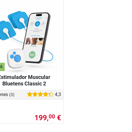
ck
Estimulador Muscular
Bluetens Classic 2
ones
4,3
(3)
199,
€
00