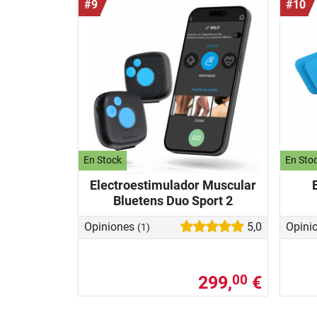
#9
#10
En Stock
En Sto
Electroestimulador Muscular
Bluetens Duo Sport 2
Opiniones
5,0
Opini
(1)
299,
€
00