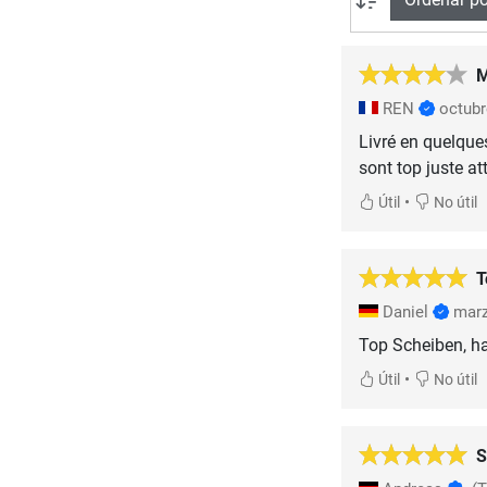
M
REN
octubr
Livré en quelque
sont top juste a
•
Útil
No útil
T
Daniel
mar
Top Scheiben, ha
•
Útil
No útil
S