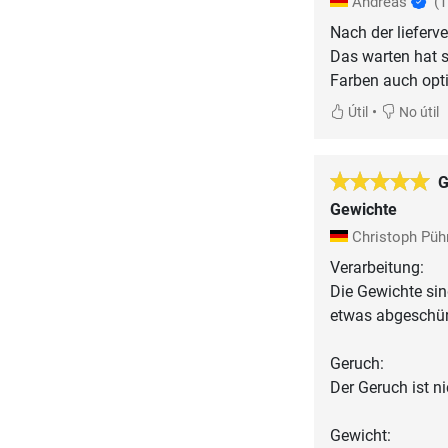
Andreas
(
Nach der liefer
Das warten hat s
Farben auch opt
•
Útil
No útil
G
Gewichte
Christoph Püh
Verarbeitung:
Die Gewichte sind
etwas abgeschür
Geruch:
Der Geruch ist n
Gewicht: