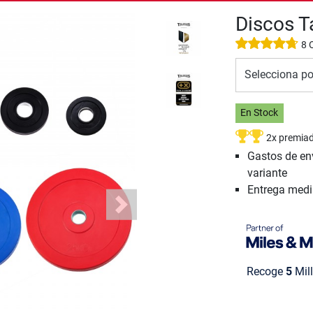
Discos 
8 
Selecciona po
En Stock
2x premia
Gastos de en
variante
Entrega med
Next
Recoge
5
Mill