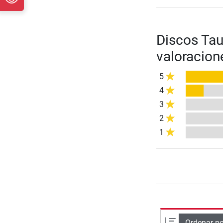
Discos Ta
valoracion
5
4
3
2
1
Ordenar po