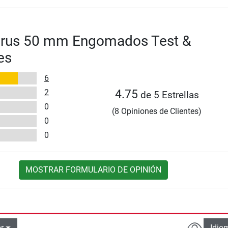
urus 50 mm Engomados Test &
es
6
2
4.75
de 5 Estrellas
0
(8 Opiniones de Clientes)
0
0
MOSTRAR FORMULARIO DE OPINIÓN
r
Idio