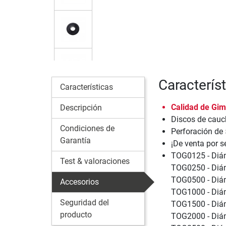
Caracterí
Características
Calidad de Gim
Descripción
Discos de cauch
Condiciones de
Perforación de
Garantía
¡De venta por s
TOG0125 - Diám
Test & valoraciones
TOG0250 - Diám
TOG0500 - Diám
Accesorios
TOG1000 - Diám
Seguridad del
TOG1500 - Diám
producto
TOG2000 - Diám