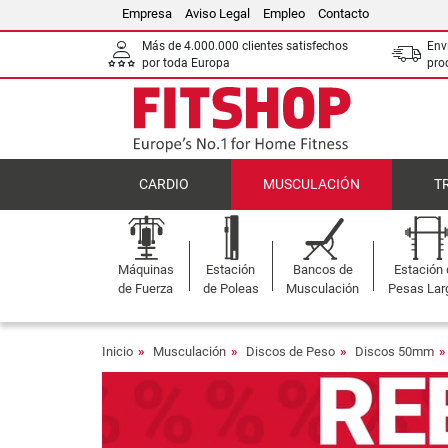
Empresa
Aviso Legal
Empleo
Contacto
Más de 4.000.000 clientes satisfechos
Env
por toda Europa
pro
CARDIO
MUSCULACIÓN
T
Máquinas
Estación
Bancos de
Estación
de Fuerza
de Poleas
Musculación
Pesas Lar
Inicio
Musculación
Discos de Peso
Discos 50mm