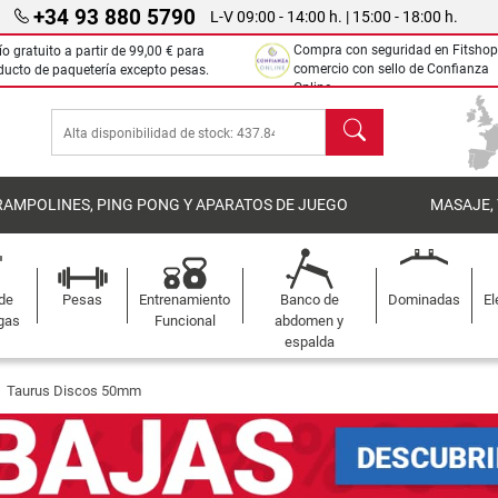
+34 93 880 5790
L-V 09:00 - 14:00 h. | 15:00 - 18:00 h.
Compra con seguridad en Fitshop
ío gratuito a partir de
99,00 €
para
comercio con sello de Confianza
ducto de paquetería excepto pesas.
Online.
Buscar
RAMPOLINES, PING PONG Y APARATOS DE JUEGO
MASAJE,
 de
Pesas
Entrenamiento
Banco de
Dominadas
El
gas
Funcional
abdomen y
espalda
Taurus Discos 50mm