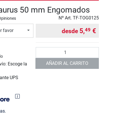
Taurus 50 mm Engomados
Nº Art.
TF-TOG0125
Opiniones
5,
€
49
desde
r favor
Cantidad
do
AÑADIR AL CARRITO
vío: Escoge la
iante UPS
as.