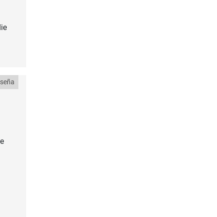
.
ie
eseña
te