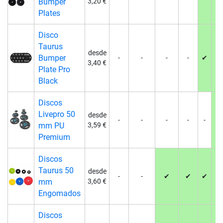
Bumper
3,20 €
Plates
Disco
Taurus
desde
Bumper
-
-
-
-
✔
✔
3,40 €
Plate Pro
Black
Discos
Livepro 50
desde
-
-
-
-
-
✔
mm PU
3,59 €
Premium
Discos
Taurus 50
desde
-
-
✔
✔
✔
✔
mm
3,60 €
Engomados
Discos