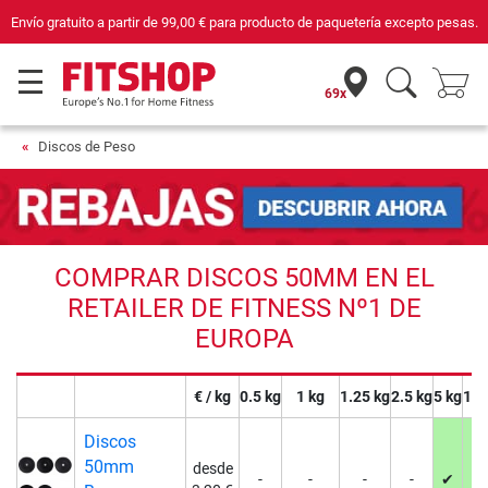
Compra con seguridad en Fitshop, comercio con sello de Confianza Online.
69x
Discos de Peso
COMPRAR DISCOS 50MM EN EL
RETAILER DE FITNESS Nº1 DE
EUROPA
€ / kg
0.5 kg
1 kg
1.25 kg
2.5 kg
5 kg
10 
Discos
50mm
desde
-
-
-
-
✔
✔