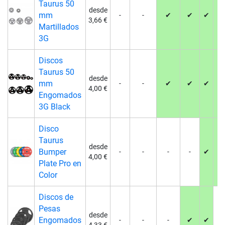
Taurus 50
desde
mm
-
-
✔
✔
✔
✔
3,66 €
Martillados
3G
Discos
Taurus 50
desde
mm
-
-
✔
✔
✔
✔
4,00 €
Engomados
3G Black
Disco
Taurus
desde
Bumper
-
-
-
-
✔
✔
4,00 €
Plate Pro en
Color
Discos de
Pesas
desde
Engomados
-
-
-
✔
✔
-