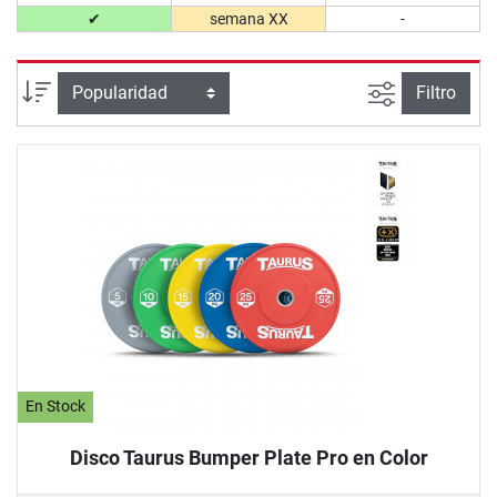
✔
semana XX
-
Busqueda a
Ordenar por
Filtro
En Stock
Disco Taurus Bumper Plate Pro en Color