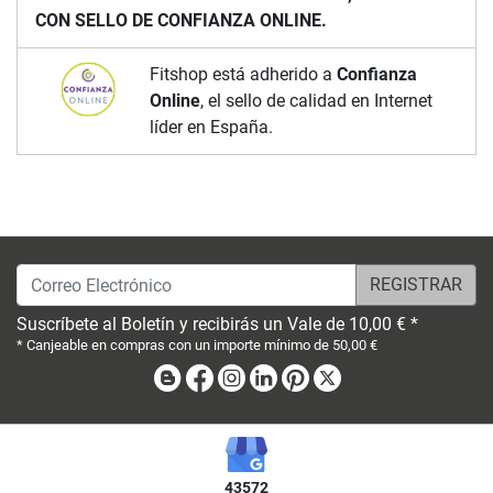
CON SELLO DE CONFIANZA ONLINE.
Fitshop está adherido a
Confianza
Online
, el sello de calidad en Internet
líder en España.
Correo Electrónico
Suscríbete al Boletín y recibirás un Vale de 10,00 € *
* Canjeable en compras con un importe mínimo de 50,00 €
Blog
Facebook
Instagram
Linkedin
Pinterest
X
43572