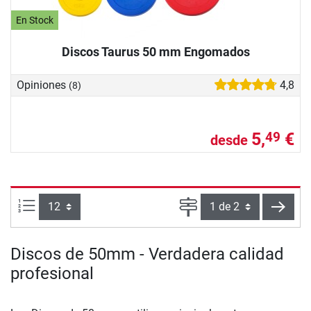
En Stock
Discos Taurus 50 mm Engomados
Opiniones
4,8
(8)
5,
€
49
desde
Artículos por página:
Página
sigui
Discos de 50mm - Verdadera calidad
profesional