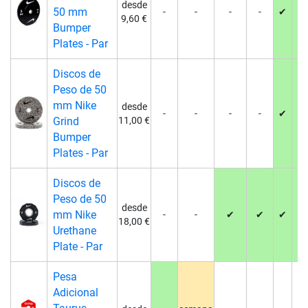
desde
50 mm
-
-
-
-
✔
✔
9,60 €
Bumper
Plates - Par
Discos de
Peso de 50
mm Nike
desde
-
-
-
-
✔
✔
Grind
11,00 €
Bumper
Plates - Par
Discos de
Peso de 50
desde
mm Nike
-
-
✔
✔
✔
✔
18,00 €
Urethane
Plate - Par
Pesa
Adicional