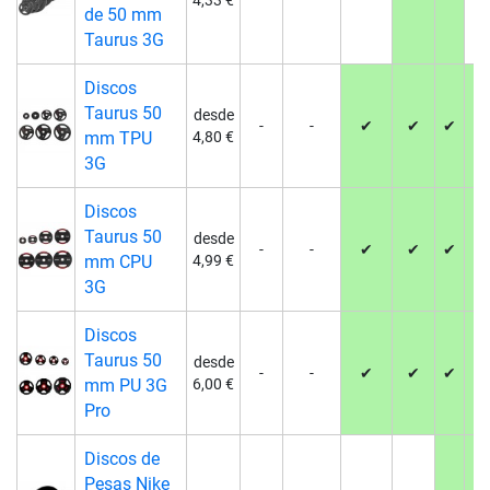
4,33 €
de 50 mm
Taurus 3G
Discos
Taurus 50
desde
-
-
✔
✔
✔
✔
mm TPU
4,80 €
3G
Discos
Taurus 50
desde
-
-
✔
✔
✔
✔
mm CPU
4,99 €
3G
Discos
Taurus 50
desde
-
-
✔
✔
✔
✔
mm PU 3G
6,00 €
Pro
Discos de
Pesas Nike