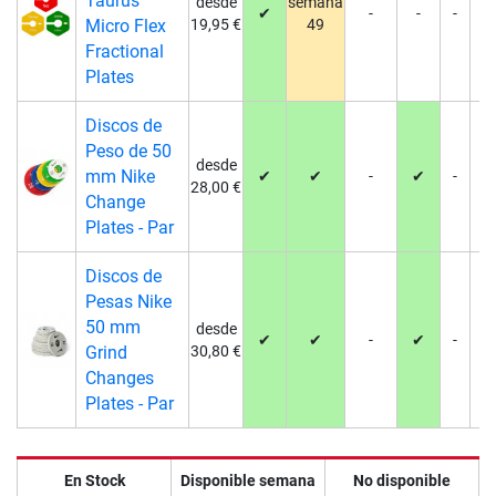
Taurus
desde
semana
✔
-
-
-
-
Micro Flex
19,95 €
49
Fractional
Plates
Discos de
Peso de 50
desde
mm Nike
✔
✔
-
✔
-
-
28,00 €
Change
Plates - Par
Discos de
Pesas Nike
50 mm
desde
✔
✔
-
✔
-
-
Grind
30,80 €
Changes
Plates - Par
En Stock
Disponible semana
No disponible