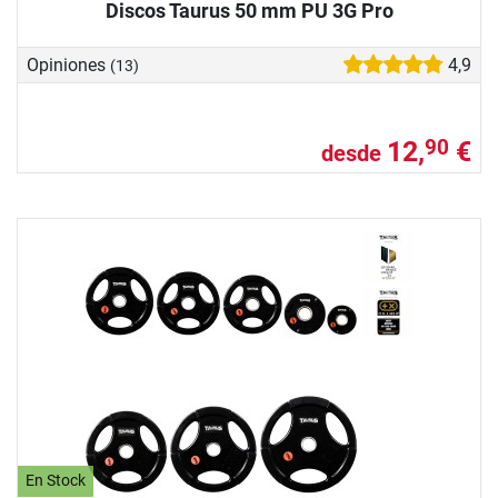
Discos Taurus 50 mm PU 3G Pro
Opiniones
4,9
(13)
12,
€
90
desde
En Stock