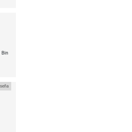
 Bin
eseña