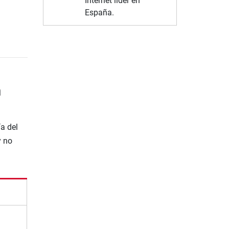
Internet líder en
España.
m
a del
y no