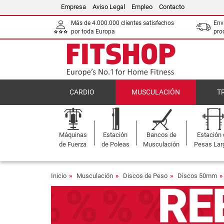
Empresa
Aviso Legal
Empleo
Contacto
Más de 4.000.000 clientes satisfechos
Env
por toda Europa
pro
CARDIO
MUSCULACIÓN
T
Máquinas
Estación
Bancos de
Estación
de Fuerza
de Poleas
Musculación
Pesas Lar
Inicio
Musculación
Discos de Peso
Discos 50mm