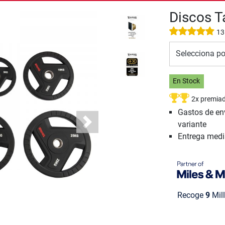
Discos 
13
Selecciona po
En Stock
2x premia
Gastos de en
variante
Next
Entrega med
Recoge
9
Mill