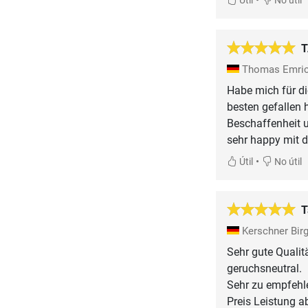
Útil
No útil
T
Thomas Emri
Habe mich für di
besten gefallen 
Beschaffenheit 
sehr happy mit d
•
Útil
No útil
T
Kerschner Birg
Sehr gute Qualitä
geruchsneutral.
Sehr zu empfehl