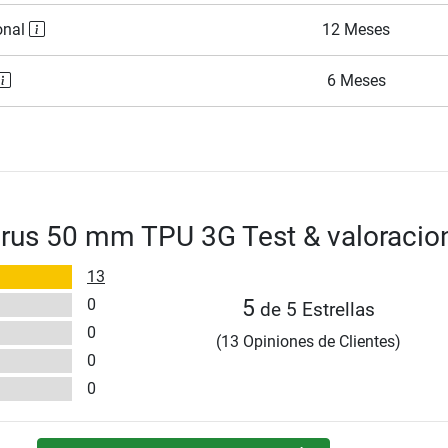
onal
12 Meses
6 Meses
urus 50 mm TPU 3G Test & valoracio
13
0
5
de 5 Estrellas
0
(13 Opiniones de Clientes)
0
0