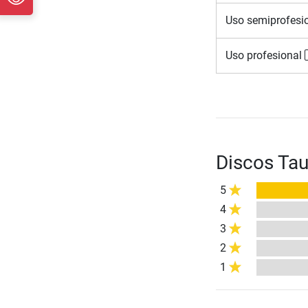
Uso semiprofesi
Uso profesional
Discos Ta
5
4
3
2
1