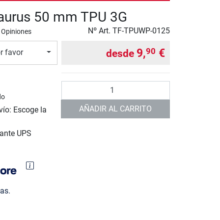
Taurus 50 mm TPU 3G
Nº Art.
TF-TPUWP-0125
 Opiniones
9,
€
90
desde
r favor
Cantidad
do
AÑADIR AL CARRITO
vío: Escoge la
iante UPS
as.