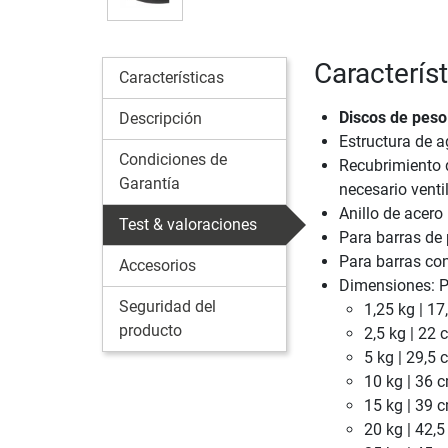
Caracterís
Características
Discos de peso
Descripción
Estructura de a
Condiciones de
Recubrimiento d
Garantía
necesario venti
Anillo de acero
Test & valoraciones
Para barras de
Para barras co
Accesorios
Dimensiones: P
Seguridad del
1,25 kg | 1
producto
2,5 kg | 22
5 kg | 29,5
10 kg | 36 
15 kg | 39 
20 kg | 42,