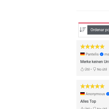
Ordenar po
Pantelis
ma
Merke keinen Unt
•
Útil
No útil
Anonymous
Alles Top
•