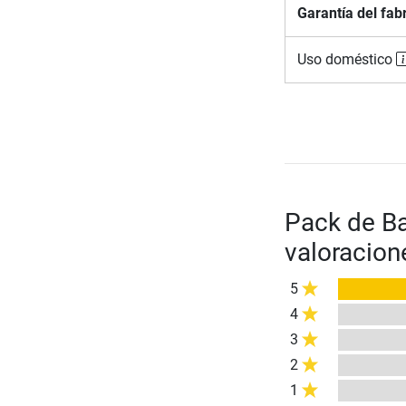
Garantía del fab
Uso doméstico
Pack de Ba
valoracion
5
4
3
2
1