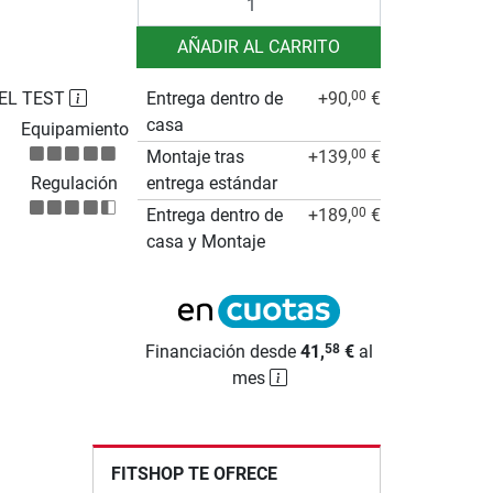
AÑADIR AL CARRITO
EL TEST
Entrega dentro de
+90,
€
00
casa
Equipamiento
Montaje tras
+139,
€
00
Regulación
entrega estándar
Entrega dentro de
+189,
€
00
casa y Montaje
Financiación desde
41,
€
al
58
mes
FITSHOP TE OFRECE