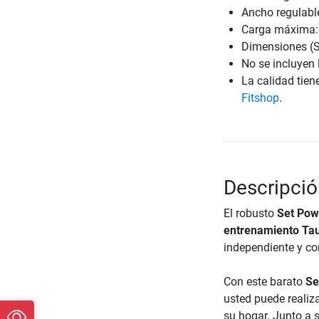
Ancho regulabl
Carga máxima:
Dimensiones (S
No se incluyen 
La calidad tien
Fitshop
.
Descripció
El robusto
Set Pow
entrenamiento Ta
independiente y co
Con este barato
Se
usted puede realiz
su hogar. Junto a s