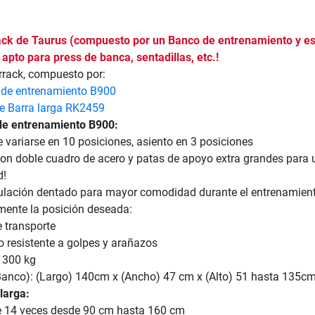
ack de Taurus (compuesto por un Banco de entrenamiento y es
 apto para press de banca, sentadillas, etc.!
rack, compuesto por:
 de entrenamiento B900
e Barra larga RK2459
de entrenamiento B900:
variarse en 10 posiciones, asiento en 3 posiciones
con doble cuadro de acero y patas de apoyo extra grandes para 
d!
ulación dentado para mayor comodidad durante el entrenamien
mente la posición deseada:
 transporte
o resistente a golpes y arañazos
 300 kg
anco): (Largo) 140cm x (Ancho) 47 cm x (Alto) 51 hasta 135c
larga:
le 14 veces desde 90 cm hasta 160 cm