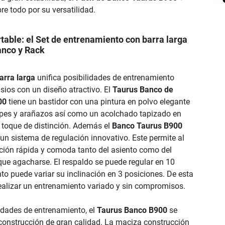
e todo por su versatilidad.
rtable: el Set de entrenamiento con barra larga
anco y Rack
arra larga
unifica posibilidades de entrenamiento
ios con un diseño atractivo. El
Taurus Banco de
00
tiene un bastidor con una pintura en polvo elegante
olpes y arañazos así como un acolchado tapizado en
n toque de distinción. Además el
Banco Taurus B900
un sistema de regulación innovativo. Este permite al
ción rápida y comoda tanto del asiento como del
 que agacharse. El respaldo se puede regular en 10
nto puede variar su inclinación en 3 posiciones. De esta
ealizar un entrenamiento variado y sin compromisos.
lidades de entrenamiento, el
Taurus Banco B900
se
 construcción de gran calidad. La maciza construcción