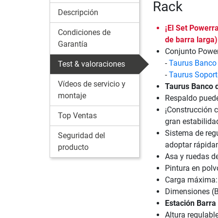
Rack
Descripción
¡El Set Powerr
Condiciones de
de barra larga)
Garantía
Conjunto Power
-
Taurus Banco
Test & valoraciones
-
Taurus Soport
Vídeos de servicio y
Taurus Banco 
montaje
Respaldo puede 
¡Construcción 
Top Ventas
gran estabilida
Sistema de reg
Seguridad del
adoptar rápida
producto
Asa y ruedas de
Pintura en polv
Carga máxima:
Dimensiones (B
Estación Barra 
Altura regulab