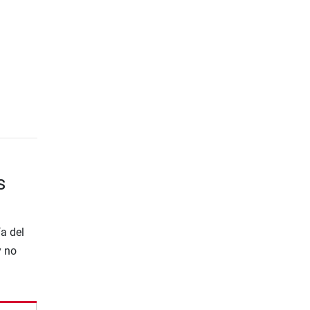
s
a del
y no