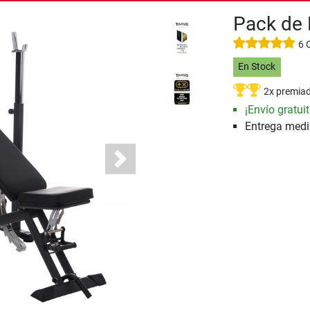
Pack de 
6 
En Stock
2x premia
¡Envío gratuit
Entrega med
Next