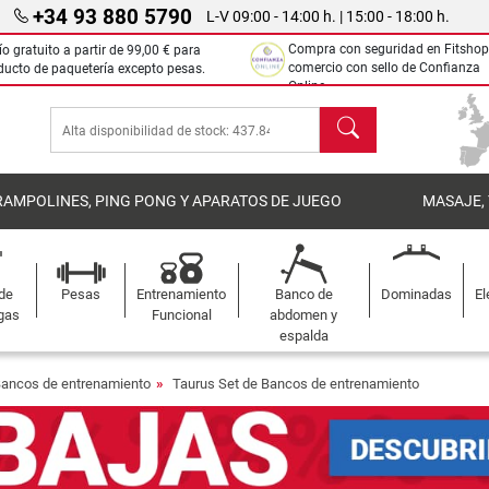
+34 93 880 5790
L-V 09:00 - 14:00 h. | 15:00 - 18:00 h.
Compra con seguridad en Fitshop
ío gratuito a partir de
99,00 €
para
comercio con sello de Confianza
ducto de paquetería excepto pesas.
Online.
Buscar
RAMPOLINES, PING PONG Y APARATOS DE JUEGO
MASAJE,
 de
Pesas
Entrenamiento
Banco de
Dominadas
El
gas
Funcional
abdomen y
espalda
Bancos de entrenamiento
Taurus Set de Bancos de entrenamiento