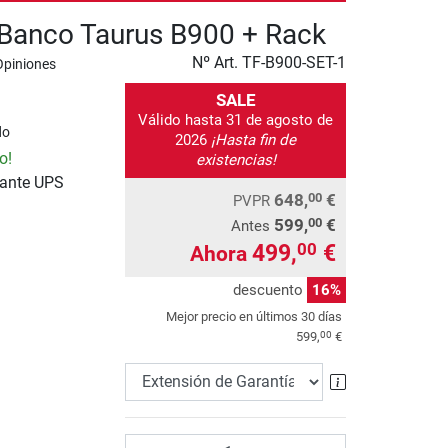
Banco Taurus B900 + Rack
Nº Art.
TF-B900-SET-1
Opiniones
SALE
Válido hasta 31 de agosto de
do
2026
¡Hasta fin de
o!
existencias!
iante UPS
648,
€
00
PVPR
599,
€
00
Antes
499,
€
00
Ahora
descuento
16%
Mejor precio en últimos 30 días
00
599,
€
Extensión de 
Cantidad