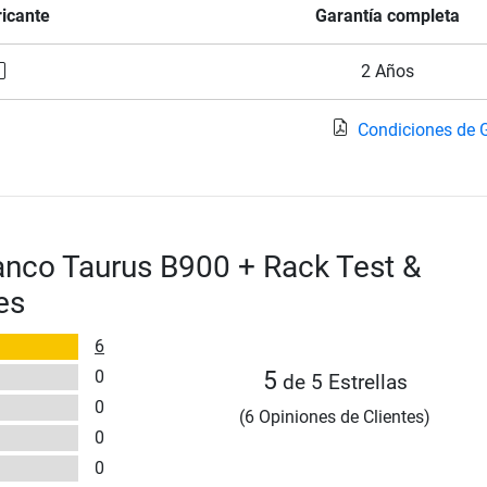
ricante
Garantía completa
2 Años
Condiciones de 
nco Taurus B900 + Rack Test &
es
6
0
5
de 5 Estrellas
0
(6 Opiniones de Clientes)
0
0