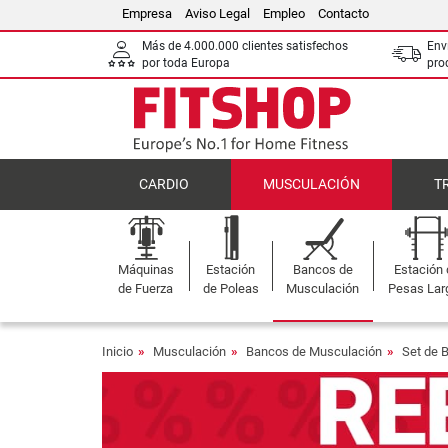
Empresa
Aviso Legal
Empleo
Contacto
Más de 4.000.000 clientes satisfechos
Env
por toda Europa
pro
CARDIO
MUSCULACIÓN
T
Máquinas
Estación
Bancos de
Estación
de Fuerza
de Poleas
Musculación
Pesas Lar
Inicio
Musculación
Bancos de Musculación
Set de 