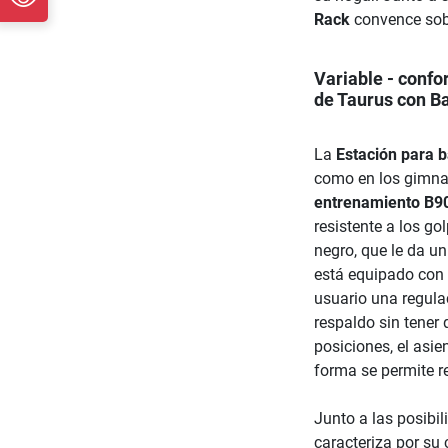
Rack
convence sobr
Variable - confo
de Taurus con B
La
Estación para b
como en los gimnas
entrenamiento B9
resistente a los g
negro, que le da u
está equipado con 
usuario una regula
respaldo sin tener
posiciones, el asie
forma se permite r
Junto a las posibi
caracteriza por su