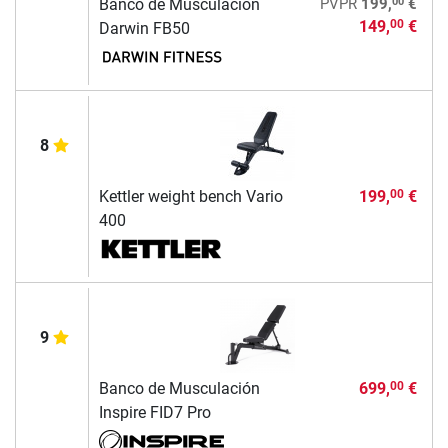
00
Banco de Musculación
PVPR
199,
€
149,
€
00
Darwin FB50
8
Kettler weight bench Vario
199,
€
00
400
9
Banco de Musculación
699,
€
00
Inspire FID7 Pro