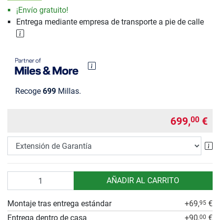
¡Envío gratuito!
Entrega mediante empresa de transporte a pie de calle
Recoge
699
Millas.
699,
€
00
Ex
Cantidad
AÑADIR AL CARRITO
Montaje tras entrega estándar
+69,
€
95
Entrega dentro de casa
+90,
€
00