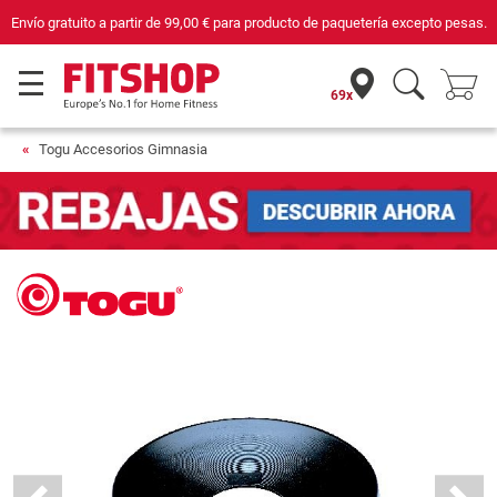
Envío gratuito a partir de
99,00 €
para producto de paquetería excepto pesas.
69x
Togu Accesorios Gimnasia