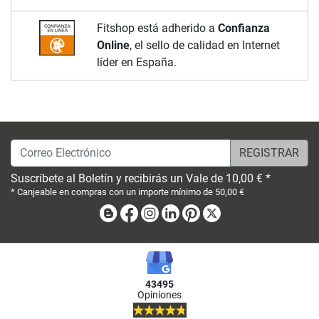
Fitshop está adherido a
Confianza
Online
, el sello de calidad en Internet
líder en España.
Correo Electrónico
Suscríbete al Boletín y recibirás un Vale de 10,00 € *
* Canjeable en compras con un importe mínimo de 50,00 €
Blog
Facebook
Instagram
Linkedin
Pinterest
X
43495
Opiniones