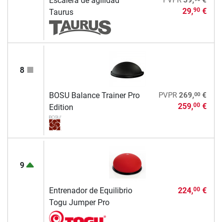
Escalera de agilidad
29,
€
90
Taurus
8
00
BOSU Balance Trainer Pro
PVPR
269,
€
259,
€
00
Edition
9
Entrenador de Equilibrio
224,
€
00
Togu Jumper Pro