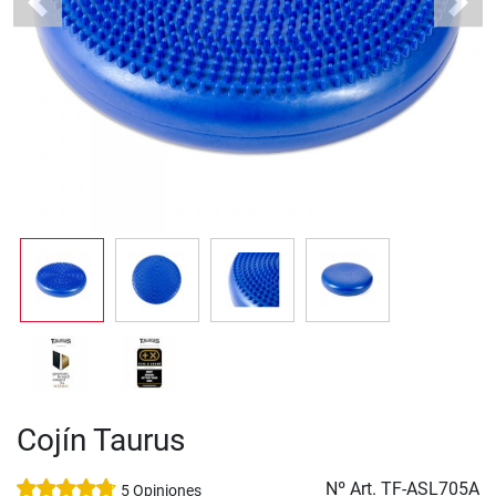
Previous
Next
Cojín Taurus
Nº Art.
TF-ASL705A
5 Opiniones