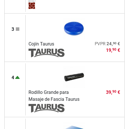
3
90
Cojín Taurus
PVPR
24,
€
19,
€
90
4
Rodillo Grande para
39,
€
90
Masaje de Fascia Taurus