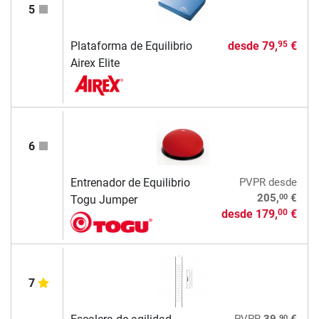
5
Plataforma de Equilibrio
desde
79,
€
95
Airex Elite
6
Entrenador de Equilibrio
PVPR
desde
00
205,
€
Togu Jumper
desde
179,
€
00
7
90
PVPR
39,
€