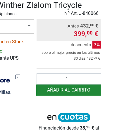
Winther Zlalom Tricycle
Nº Art.
J-8400661
Opiniones
432,
€
00
Antes
399,
€
00
ad en Stock.
descuento
7%
o!
sobre el mejor precio en los últimos
iante UPS
00
30 días
432,
€
Cantidad
AÑADIR AL CARRITO
illas.
Financiación desde
33,
€
al
25