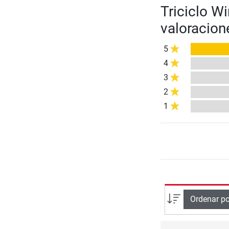
Triciclo Wi
valoracion
5
4
3
2
1
Ordenar po