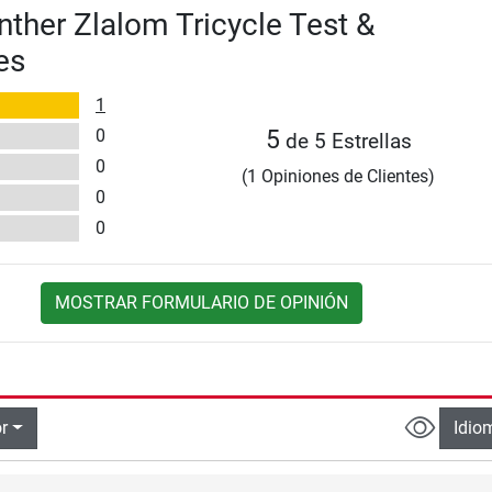
nther Zlalom Tricycle Test &
es
1
0
5
de 5 Estrellas
0
(1 Opiniones de Clientes)
0
0
MOSTRAR FORMULARIO DE OPINIÓN
r
Idio