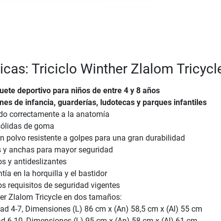
icas: Triciclo Winther Zlalom Tricycl
uete deportivo para niños de entre 4 y 8 años
ines de infancia, guarderías, ludotecas y parques infantiles
do correctamente a la anatomía
ólidas de goma
n polvo resistente a golpes para una gran durabilidad
s y anchas para mayor seguridad
s y antideslizantes
ía en la horquilla y el bastidor
s requisitos de seguridad vigentes
ther Zlalom Tricycle en dos tamaños:
d 4-7, Dimensiones (L) 86 cm x (An) 58,5 cm x (Al) 55 cm
d 6-10, Dimensiones (L) 95 cm x (An) 58 cm x (Al) 61 cm