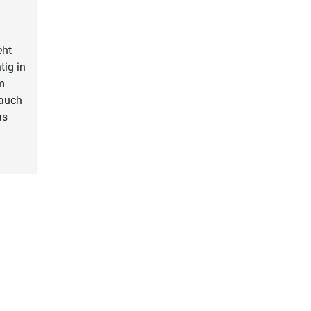
eht
tig in
m
 auch
as