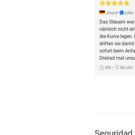
Joyce
julio
Das Steuern war
nämlich nicht ei
die Kurve legen.
driften sie dami
sofort beim Anfa
Dreirad mal unsa
•
Útil
No útil
Seguridad 