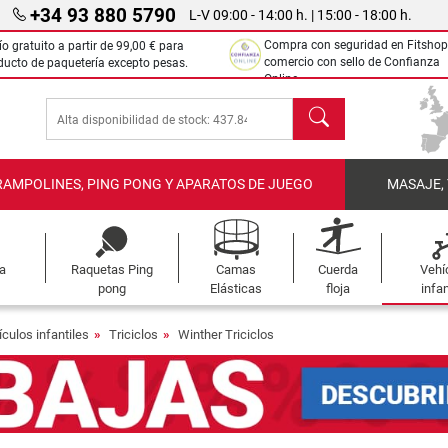
+34 93 880 5790
L-V 09:00 - 14:00 h. | 15:00 - 18:00 h.
Compra con seguridad en Fitshop
ío gratuito a partir de
99,00 €
para
comercio con sello de Confianza
ducto de paquetería excepto pesas.
Online.
Buscar
RAMPOLINES, PING PONG Y APARATOS DE JUEGO
MASAJE,
a
Raquetas Ping
Camas
Cuerda
Vehí
pong
Elásticas
floja
infan
culos infantiles
Triciclos
Winther Triciclos