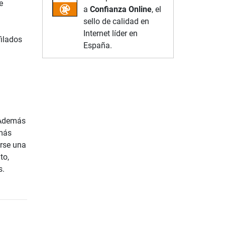
e
a
Confianza Online
, el
sello de calidad en
Internet líder en
filados
España.
¡Además
 más
rse una
to,
s.