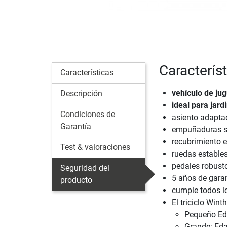
Característ
Características
vehículo de jug
Descripción
ideal para jard
Condiciones de
asiento adapta
Garantía
empuñaduras s
recubrimiento e
Test & valoraciones
ruedas estable
pedales robusto
Seguridad del
5 años de garant
producto
cumple todos lo
El triciclo Win
Pequeño Eda
Grande: Eda