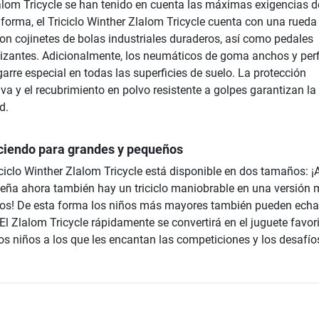
Zlalom Tricycle se han tenido en cuenta las máximas exigencias d
 forma, el Triciclo Winther Zlalom Tricycle cuenta con una rueda
con cojinetes de bolas industriales duraderos, así como pedales
lizantes. Adicionalmente, los neumáticos de goma anchos y per
rre especial en todas las superficies de suelo. La protección
iva y el recubrimiento en polvo resistente a golpes garantizan la
d.
ciendo para grandes y pequeños
ciclo Winther Zlalom Tricycle está disponible en dos tamaños: 
ueña ahora también hay un triciclo maniobrable en una versión
ños! De esta forma los niños más mayores también pueden echa
 El Zlalom Tricycle rápidamente se convertirá en el juguete favori
os niños a los que les encantan las competiciones y los desafío