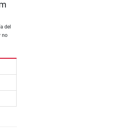
om
a del
y no