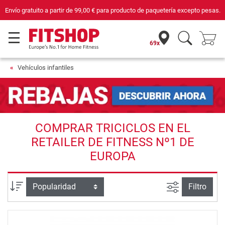
Envío gratuito a partir de
99,00 €
para producto de paquetería excepto pesas.
69x
Vehículos infantiles
COMPRAR TRICICLOS EN EL
RETAILER DE FITNESS Nº1 DE
EUROPA
Busqueda a
Ordenar por
Filtro