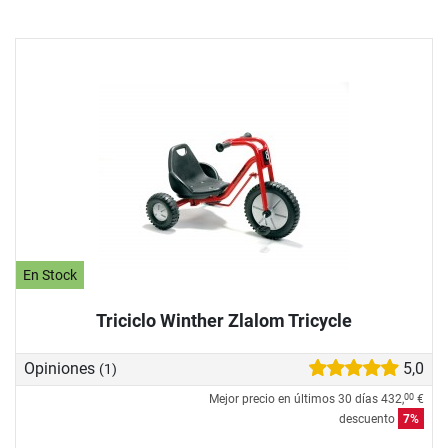
En Stock
Triciclo Winther Zlalom Tricycle
Opiniones
5,0
(1)
Mejor precio en últimos 30 días
432,
€
00
descuento
7%