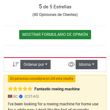
5
de 5 Estrellas
(40 Opiniones de Clientes)
MOSTRAR FORMULARIO DE OPINIÓN
Ordenar por
Idioma
20 personas consideraron útil esta reseña
Fantastic rowing machine
BC
(CST-AS)
I've been looking for a rowing machine for home use
for a while now. I don't like the feel of magnetic