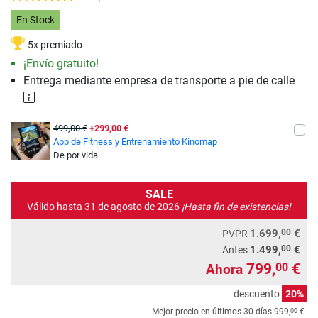
En Stock
5x premiado
¡Envío gratuito!
Entrega mediante empresa de transporte a pie de calle
499,00 €
+299,00 €
App de Fitness y Entrenamiento Kinomap
De por vida
SALE
Válido hasta 31 de agosto de 2026
¡Hasta fin de existencias!
00
1.699,
€
PVPR
00
1.499,
€
Antes
799,
€
00
Ahora
descuento
20%
00
Mejor precio en últimos 30 días
999,
€