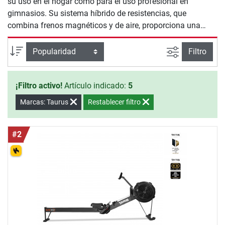
su uso en el hogar como para el uso profesional en
gimnasios. Su sistema híbrido de resistencias, que
combina frenos magnéticos y de aire, proporciona una
sensación de remo muy realista. El movimiento de la
máquina es cómodo y equilibrado incluso durante resiones
Busqueda a
Ordenar por
Filtro
de entrenamiento especialmente duras.
¡Filtro activo!
Artículo indicado:
5
Marcas: Taurus
Restablecer filtro
#2