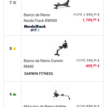
7
00
Banco de Remo
PVPR
1.999,
€
1.799,
€
00
NordicTrack RW900
8
00
Banco de Remo Darwin
PVPR
799,
€
499,
€
00
RM40
9
00
Máquina de Remo Kettler
PVPR
899,
€