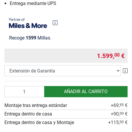
Entrega mediante UPS
Recoge
1599
Millas.
1.599,
€
00
Ex
Cantidad
AÑADIR AL CARRITO
Montaje tras entrega estándar
+69,
€
95
Entrega dentro de casa
+90,
€
00
Entrega dentro de casa y Montaje
+115,
€
00