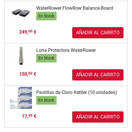
WaterRower FlowRow Balance-Board
En Stock
249,
€
00
AÑADIR AL CARRITO
Lona Protectora WaterRower
En Stock
150,
€
00
AÑADIR AL CARRITO
Pastillas de Cloro Kettler (10 unidades)
En Stock
17,
€
49
AÑADIR AL CARRITO