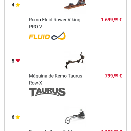
4
Remo Fluid Rower Viking
1.699,
€
00
PRO V
5
Máquina de Remo Taurus
799,
€
00
Row-X
6