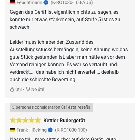
Feuchtmann
(K-RO1030-100-AUS)
Gegen das Gerät ist eigentlich nichts zu sagen, es
könnte nur etwas stärker sein, auf Stufe 5 ist es zu
schwach.
Leider muss ich aber den Zustand des
Ausstellungsstücks bemängeln, keine Ahnung wo das
gute Stück gestanden ist, aber man hätte es vor dem
Versand reinigen können. Es war so vertaubt und
verdreckt.... das habe ich nicht erwartet..., deshalb
auch die schlechte Bewertung.
•
Útil
No útil
3 personas consideraron útil esta reseña
Kettler Rudergerät
Frank Hücking
(K-RO1030-100)
klasse teil , man sitzt sicher auf dem Gerät , gute