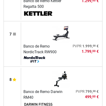
Banco de Remo Kettler
1.299,
€
00
Regatta 500
7
00
Banco de Remo
PVPR
1.999,
€
1.799,
€
00
NordicTrack RW900
8
00
Banco de Remo Darwin
PVPR
799,
€
499,
€
00
RM40