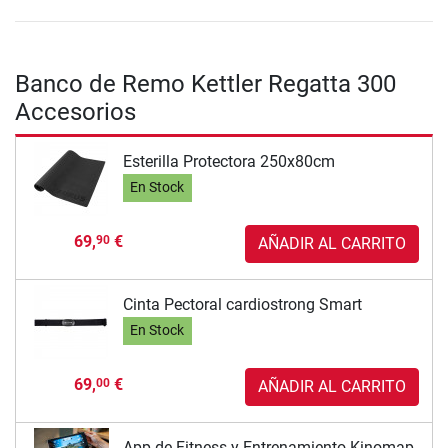
Banco de Remo Kettler Regatta 300
Accesorios
Esterilla Protectora 250x80cm
En Stock
69,
€
90
AÑADIR AL CARRITO
Cinta Pectoral cardiostrong Smart
En Stock
69,
€
00
AÑADIR AL CARRITO
App de Fitness y Entrenamiento Kinomap